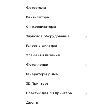
Фотостолы
Вентиляторы
Синхронизаторы
Звуковое оборудование
Гелевые фильтры
Микрофоны
Элементы питания
Микшеры и адаптеры
Фотопленки
Рекордеры
Генераторы дыма
Фотопленки Черно-Белые
3D Принтеры
Фотопленка цветная
Пластик для 3D принтера
Дроны
PLA