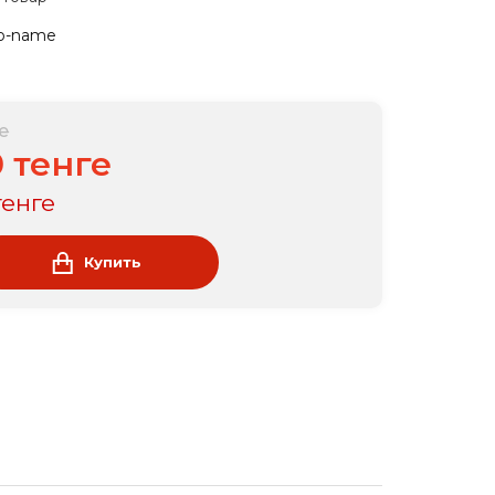
o-name
е
0 тенге
тенге
Купить