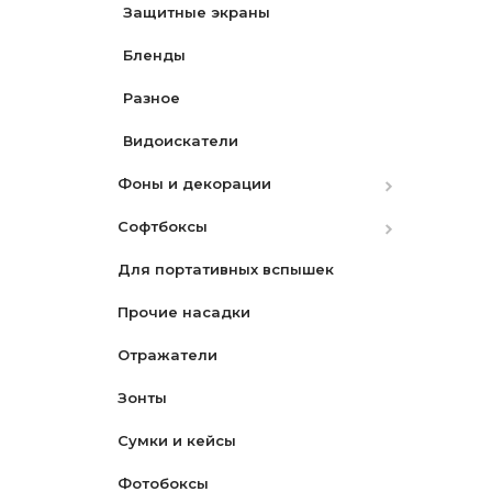
Защитные экраны
Nikon
Бленды
Sony
Разное
Видоискатели
Фоны и декорации
Софтбоксы
Бумажные
Для портативных вспышек
Матерчатые
Октобоксы
Прочие насадки
Переносные
Отражатели
PVC
Зонты
Сумки и кейсы
Фотобоксы