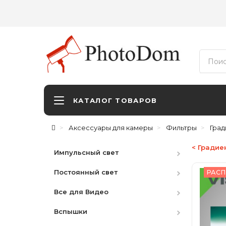
КАТАЛОГ ТОВАРОВ
Аксессуары для камеры
Фильтры
Гра
< Градие
Импульсный свет
Постоянный свет
Студийные вспышки
РАСП
Все для Видео
Наборы
HMI
Вспышки
Аксессуары
LED студийный
Видоискатели