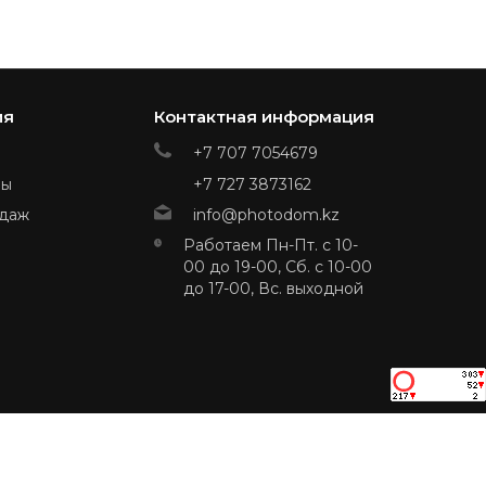
ия
Контактная информация
+7 707 7054679
ры
+7 727 3873162
даж
info@photodom.kz
Работаем Пн-Пт. с 10-
00 до 19-00, Сб. с 10-00
до 17-00, Вс. выходной