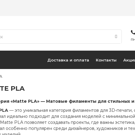
ПН
Доставка и оплата
Контакты
Акци
A
TE PLA
ория «Matte PLA» — Матовые филаменты для стильных 
PLA
— это уникальная категория филаментов для 3D-печати,
ал идеально подходит для создания моделей с минимально
Matte PLA позволяет создавать проекты, где важны эстетика,
ал особенно популярен среди дизайнеров, художников и тех
х изделий.