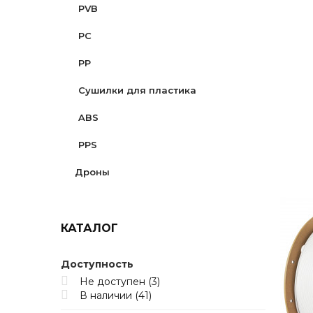
PVB
PETG-CF
PC
PETG-GF
PP
PETG Lite
Cушилки для пластика
PETG Matte
ABS
PPS
Дроны
КАТАЛОГ
Доступность
Не доступен
(3)
В наличии
(41)