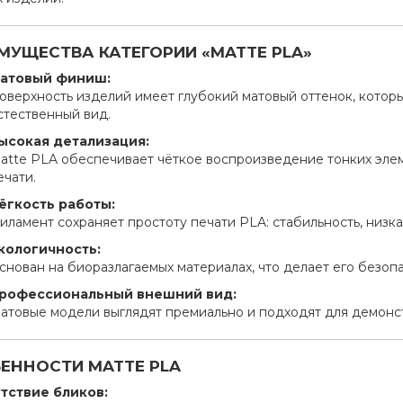
МУЩЕСТВА КАТЕГОРИИ «MATTE PLA»
атовый финиш:
оверхность изделий имеет глубокий матовый оттенок, котор
стественный вид.
ысокая детализация:
atte PLA обеспечивает чёткое воспроизведение тонких эле
ечати.
ёгкость работы:
иламент сохраняет простоту печати PLA: стабильность, низкая
кологичность:
снован на биоразлагаемых материалах, что делает его безо
рофессиональный внешний вид:
атовые модели выглядят премиально и подходят для демонс
ЕННОСТИ MATTE PLA
тствие бликов: