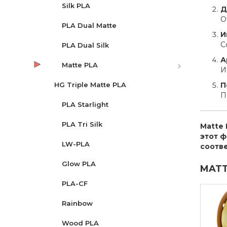
Silk PLA
Д
О
PLA Dual Matte
И
С
PLA Dual Silk
А
Matte PLA
И
HG Triple Matte PLA
П
П
PLA Starlight
PLA Tri Silk
Matte 
этот ф
LW-PLA
соотв
Glow PLA
MATT
PLA-CF
Rainbow
Wood PLA