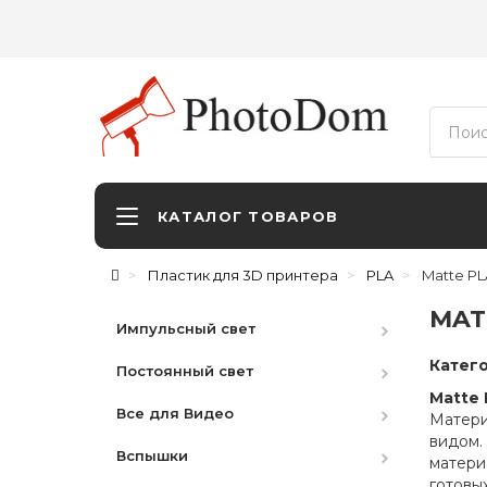
КАТАЛОГ ТОВАРОВ
Пластик для 3D принтера
PLA
Matte PL
MAT
Импульсный свет
Катег
Постоянный свет
Студийные вспышки
Matte 
Все для Видео
Наборы
HMI
Матери
видом. 
Вспышки
Аксессуары
LED студийный
Видоискатели
матери
готовы