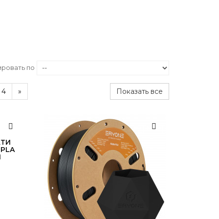
ровать по
4
»
Показать все
АТИ
 PLA
Й