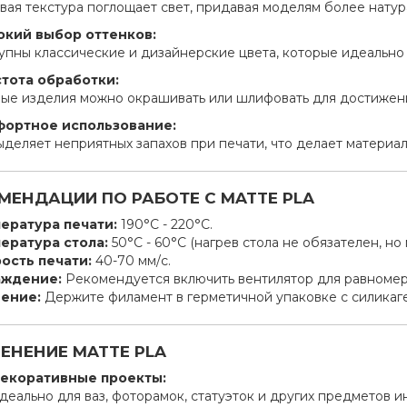
вая текстура поглощает свет, придавая моделям более нату
кий выбор оттенков:
упны классические и дизайнерские цвета, которые идеально
тота обработки:
вые изделия можно окрашивать или шлифовать для достижен
ортное использование:
ыделяет неприятных запахов при печати, что делает материа
МЕНДАЦИИ ПО РАБОТЕ С MATTE PLA
ература печати:
190°C - 220°C.
ература стола:
50°C - 60°C (нагрев стола не обязателен, но
ость печати:
40-70 мм/с.
аждение:
Рекомендуется включить вентилятор для равномер
ение:
Держите филамент в герметичной упаковке с силикаге
ЕНЕНИЕ MATTE PLA
екоративные проекты:
деально для ваз, фоторамок, статуэток и других предметов и