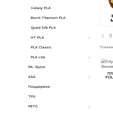
Galaxy PLA
Burnt Titanium PLA
Quad Silk PLA
HT-PLA
Показан
HT-PLA-GF
PLA Classic
PLA Lite
PLA Lite Rainbow
PA- Nylon
ПЛ
ASA
POL
Поддержки
ASA-CF
TPU
ASA-GF
PETG