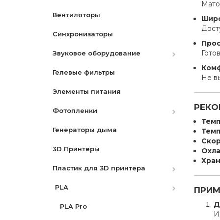
Мато
Вентиляторы
Аккумуляторы
Широ
Дост
Синхронизаторы
Зарядные устройства
Canon
Прос
Гото
Звуковое оборудование
Ремни
Nikon
Canon
Комф
Гелевые фильтры
Защитные экраны
Микрофоны
Nikon
Не в
Элементы питания
Бленды
Микшеры и адаптеры
Sony
РЕКО
Фотопленки
Разное
Рекордеры
Темп
Генераторы дыма
Видоискатели
Фотопленки Черно-Белые
Темп
Скор
3D Принтеры
Фотопленка цветная
Охл
Хран
Пластик для 3D принтера
PLA
ПРИМ
Д
PLA Pro
И