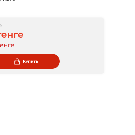
е
тенге
тенге
Купить