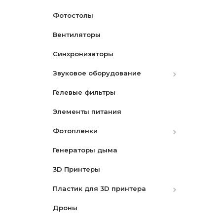
Фотостолы
Вентиляторы
Синхронизаторы
Звуковое оборудование
Гелевые фильтры
Микрофоны
Элементы питания
Микшеры и адаптеры
Фотопленки
Рекордеры
Генераторы дыма
Фотопленки Черно-Белые
3D Принтеры
Фотопленка цветная
Пластик для 3D принтера
Дроны
PLA