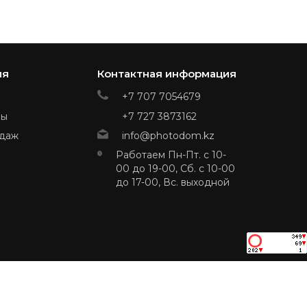
ия
Контактная информация
+7 707 7054679
ры
+7 727 3873162
даж
info@photodom.kz
Работаем Пн-Пт. с 10-
00 до 19-00, Сб. с 10-00
до 17-00, Вс. выходной