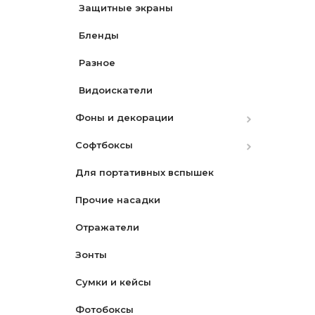
Защитные экраны
Nikon
Бленды
Sony
Разное
Видоискатели
Фоны и декорации
Софтбоксы
Бумажные
Для портативных вспышек
Матерчатые
Октобоксы
Прочие насадки
Переносные
Отражатели
PVC
Зонты
Сумки и кейсы
Фотобоксы