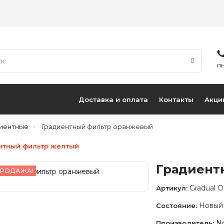
ПН
Доставка и оплата
Контакты
Акци
диентные
Градиентный фильтр оранжевый
нтный фильтр желтый
Градиент
РОДАЖА!
Gradual 
Артикул:
Новый
Состояние:
N
Производитель: