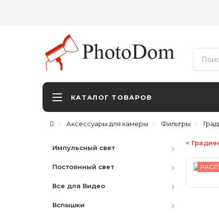
КАТАЛОГ ТОВАРОВ
Аксессуары для камеры
Фильтры
Гра
< Градие
Импульсный свет
Постоянный свет
Студийные вспышки
РАСП
Все для Видео
Наборы
HMI
Вспышки
Аксессуары
LED студийный
Видоискатели