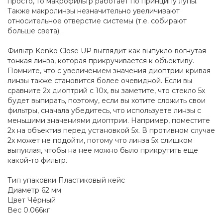
просто, то макрофильтр работает по принципу лупы.
Также макролинзы незначительно увеличивают
относительное отверстие системы (т.е. собирают
больше света).
Фильтр Kenko Close UP выглядит как выпукло-вогнутая
тонкая линза, которая прикручивается к объективу.
Помните, что с увеличением значения диоптрии кривая
линзы также становится более очевидной. Если вы
сравните 2x диоптрий с 10x, вы заметите, что стекло 5x
будет выпирать, поэтому, если вы хотите сложить свои
фильтры, сначала убедитесь, что используете линзы с
меньшими значениями диоптрии. Например, поместите
2x на объектив перед установкой 5x. В противном случае
2х может не подойти, потому что линза 5х слишком
выпуклая, чтобы на нее можно было прикрутить еще
какой-то фильтр.
Тип упаковки Пластиковый кейс
Диаметр 62 мм
Цвет Чёрный
Вес 0.066кг