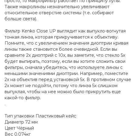
просто, то макрофильтр работает по принципу лупы.
Также макролинзы незначительно увеличивают
относительное отверстие системы (т.е. собирают
больше света).
Фильтр Kenko Close UP выглядит как выпукло-вогнутая
тонкая линза, которая прикручивается к объективу.
Помните, что с увеличением значения диоптрии кривая
линзы также становится более очевидной. Если вы
сравните 2x диоптрий с 10x, вы заметите, что стекло 5x
будет выпирать, поэтому, если вы хотите сложить свои
фильтры, сначала убедитесь, что используете линзы с
меньшими значениями диоптрии. Например, поместите
2x на объектив перед установкой 5x. В противном случае
2х может не подойти, потому что линза 5х слишком
выпуклая, чтобы на нее можно было прикрутить еще
какой-то фильтр.
.
Тип упаковки Пластиковый кейс
Диаметр 72 мм
Цвет Чёрный
Вес 0.074кг