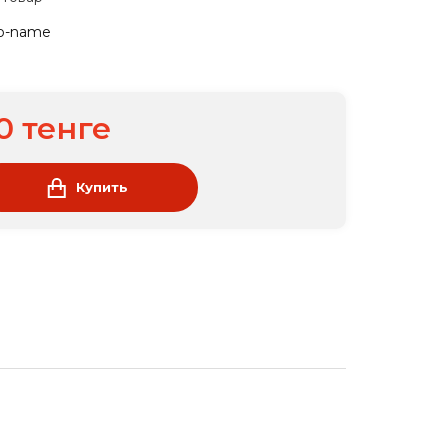
o-name
0 тенге
Купить