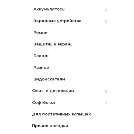
Аккумуляторы
Зарядные устройства
Canon
Ремни
Nikon
Canon
Защитные экраны
Nikon
Бленды
Sony
Разное
Видоискатели
Фоны и декорации
Софтбоксы
Бумажные
Для портативных вспышек
Матерчатые
Октобоксы
Прочие насадки
Переносные