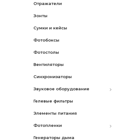
Отражатели
PVC
Зонты
Сумки и кейсы
Фотобоксы
Фотостолы
Вентиляторы
Синхронизаторы
Звуковое оборудование
Гелевые фильтры
Микрофоны
Элементы питания
Микшеры и адаптеры
Фотопленки
Рекордеры
Генераторы дыма
Фотопленки Черно-Белые