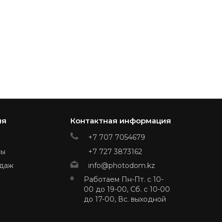
ия
Контактная информация
+7 707 7054679
ры
+7 727 3873162
даж
info@photodom.kz
Работаем Пн-Пт. с 10-
00 до 19-00, Сб. с 10-00
до 17-00, Вс. выходной