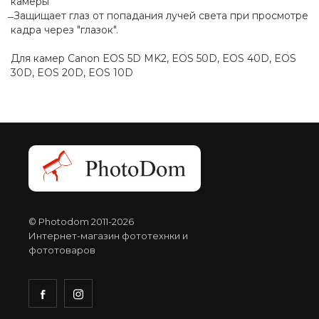
камеры
̶ Защищает глаз от попадания лучей света при просмотре
кадра через "глазок".
Для камер Canon EOS 5D MK2, EOS 50D, EOS 40D, EOS
30D, EOS 20D, EOS 10D
© Photodom 2011-2026
Интернет-магазин фототехнки и
фототоваров