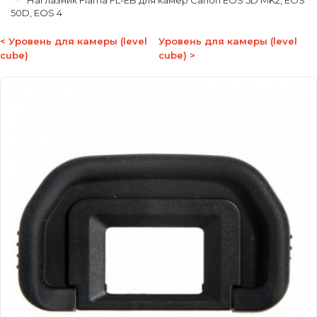
Наглазник Flama FL-EB для камер Canon EOS 5D MK2, EOS
50D, EOS 4
< Уровень для камеры (level
Уровень для камеры (level
cube)
cube) >