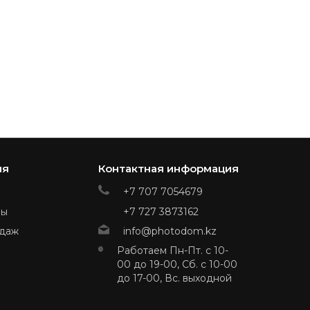
ия
Контактная информация
+7 707 7054679
ры
+7 727 3873162
даж
info@photodom.kz
Работаем Пн-Пт. с 10-
00 до 19-00, Сб. с 10-00
до 17-00, Вс. выходной