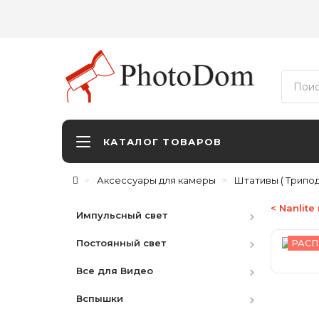
КАТАЛОГ ТОВАРОВ
Аксессуары для камеры
Штативы ( Трипод
< Nanlite
Импульсный свет
Постоянный свет
Студийные вспышки
РАСП
Все для Видео
Наборы
HMI
Вспышки
Аксессуары
LED студийный
Видоискатели