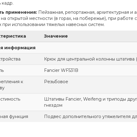
 кадр.
ть применения:
Пейзажная, репортажная, архитектурная и 
 на открытой местности (в горах, на побережье), при работе
х при использовании тяжелых навесных систем.
ктеристика
Значение
я информация
стройства
Крюк для центральной колонны штатива 
ль
Fancier WF531B
репления к
Резьбовое
ву
стимость
Штативы Fancier, Weifeng и триподы др
гнездом
ная функция
Подвес дополнительного утяжелителя дл