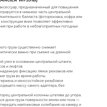
NCIER WF531B)
аксессуар, предназначенный для повышения
егрируется в нижнюю часть центральной
лнительного балласта (фоторюкзака, кофра или
 конструкции вниз позволяет эффективно
ия при работе в неблагоприятных погодных
ого груза существенно снижает
ритически важно при съемке на длинной
й узел в основании центральной штанги,
ов и люфтов.
 надежную фиксацию лямок рюкзаков или
ие груза во время работы.
тержень и износостойкое резьбовое
одящего массу самого адаптера, без
торец центральной колонны штатива до упора.
ся дном груза поверхности земли или пола —
 передать маятниковые колебания на камеру и