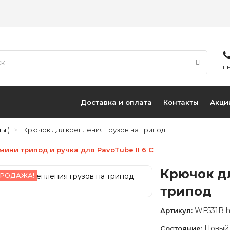
ПН
Доставка и оплата
Контакты
Акци
ы )
Крючок для крепления грузов на трипод
 мини трипод и ручка для PavoTube II 6 C
Крючок д
РОДАЖА!
трипод
WF531B 
Артикул:
Новый
Состояние: