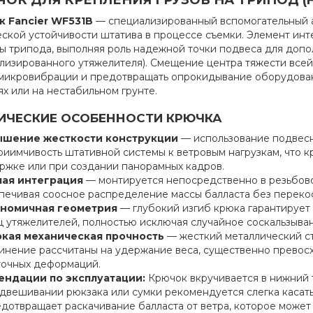
ОК ДЛЯ КРЕПЛЕНИЯ ГРУЗОВ НА ТРИПОД (FA
 Fancier WF531B
— специализированный вспомогательный 
еской устойчивости штатива в процессе съемки. Элемент инт
ы трипода, выполняя роль надежной точки подвеса для допо
лизированного утяжелителя). Смещение центра тяжести всей
 микровибрации и предотвращать опрокидывание оборудован
ях или на нестабильном грунте.
ИЧЕСКИЕ ОСОБЕННОСТИ КРЮЧКА
шение жесткости конструкции
— использование подвесн
риимчивость штативной системы к ветровым нагрузкам, что к
ржке или при создании панорамных кадров.
ая интеграция
— монтируется непосредственно в резьбово
печивая соосное распределение массы балласта без перекос
номичная геометрия
— глубокий изгиб крюка гарантирует
ц утяжелителей, полностью исключая случайное соскальзыван
кая механическая прочность
— жесткий металлический с
инение рассчитаны на удержание веса, существенно превосх
точных деформаций.
ендации по эксплуатации:
Крючок вкручивается в нижний 
двешивании рюкзака или сумки рекомендуется слегка касать
едотвращает раскачивание балласта от ветра, которое может