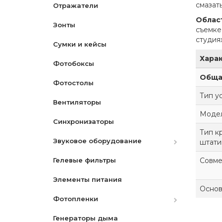
смазать
Отражатели
PVC
Облас
Зонты
съемке
студия
Сумки и кейсы
Хара
Фотобоксы
Обща
Фотостолы
Тип у
Вентиляторы
Моде
Синхронизаторы
Тип к
Звуковое оборудование
штати
Гелевые фильтры
Микрофоны
Совме
Элементы питания
Микшеры и адаптеры
Основ
Фотопленки
Рекордеры
Генераторы дыма
Фотопленки Черно-Белые