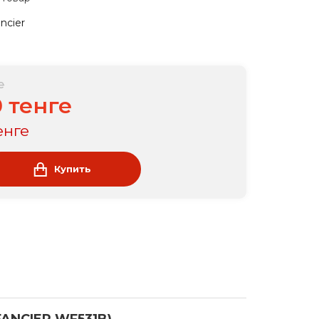
ncier
е
0 тенге
тенге
Купить