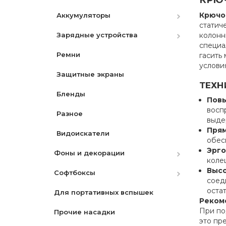
КРЮЧ
Крючок
Аккумуляторы
статич
Зарядные устройства
Canon
колонн
специа
Ремни
Nikon
Canon
гасить
услови
Защитные экраны
Nikon
ТЕХН
Бленды
Sony
Повы
восп
Разное
выде
Прям
Видоискатели
обес
Эрго
Фоны и декорации
коле
Высо
Софтбоксы
Бумажные
соед
оста
Для портативных вспышек
Матерчатые
Октобоксы
Реком
При по
Прочие насадки
Переносные
это пр