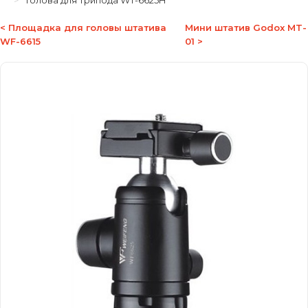
Голова для трипода WT-6625H
< Площадка для головы штатива
Мини штатив Godox MT-
WF-6615
01 >