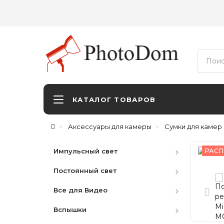
КАТАЛОГ ТОВАРОВ
Аксессуары для камеры
Сумки для камер
Импульсный свет
РАСП
Постоянный свет
Студийные вспышки
Все для Видео
Наборы
HMI
Вспышки
Аксессуары
LED студийный
Видоискатели