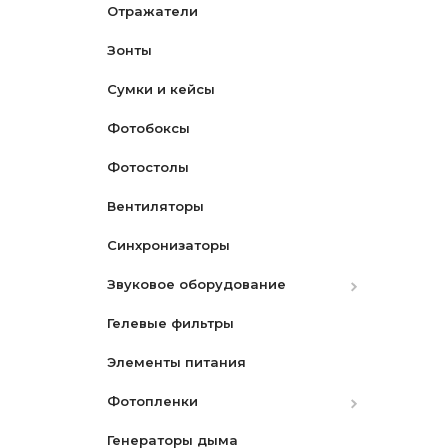
Отражатели
PVC
Зонты
Сумки и кейсы
Фотобоксы
Фотостолы
Вентиляторы
Синхронизаторы
Звуковое оборудование
Гелевые фильтры
Микрофоны
Элементы питания
Микшеры и адаптеры
Фотопленки
Рекордеры
Генераторы дыма
Фотопленки Черно-Белые