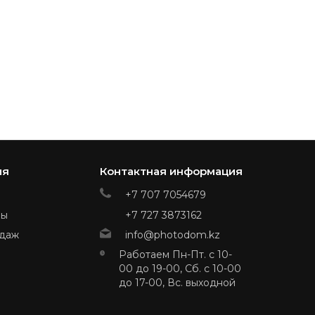
ия
Контактная информация
+7 707 7054679
ры
+7 727 3873162
даж
info@photodom.kz
Работаем Пн-Пт. с 10-
00 до 19-00, Сб. с 10-00
до 17-00, Вс. выходной