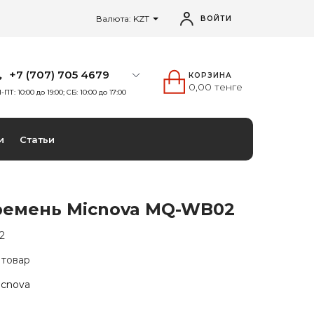
Валюта: KZT
ВОЙТИ
+7 (707) 705 4679
КОРЗИНА
0,00 тенге
-ПТ: 10:00 до 19:00; СБ: 10:00 до 17:00
и
Статьи
ремень Micnova MQ-WB02
2
 товар
icnova