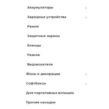
Аккумуляторы
Зарядные устройства
Canon
Ремни
Nikon
Canon
Защитные экраны
Nikon
Бленды
Sony
Разное
Видоискатели
Фоны и декорации
Софтбоксы
Бумажные
Для портативных вспышек
Матерчатые
Октобоксы
Прочие насадки
Переносные