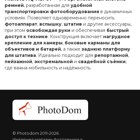
ремней
, разработанная для
удобной
транспортировки фотооборудования
в динамичных
условиях. Позволяет одновременно переносить
фотоаппарат
,
вспышку
,
штатив
и другие аксессуары,
при этом
освобождая руки
и обеспечивая
быстрый
доступ к технике
. Конструкция включает
нагрудное
крепление для камеры
,
боковые карманы для
объективов и батарей
, а также
заднюю платформу
для штатива
. Идеально подходит для
репортажной
,
пейзажной
,
экстремальной
и
свадебной съёмки
,
где важна мобильность и надёжность.
© Photodom 2011-2026
Интернет-магазин фототехнки и