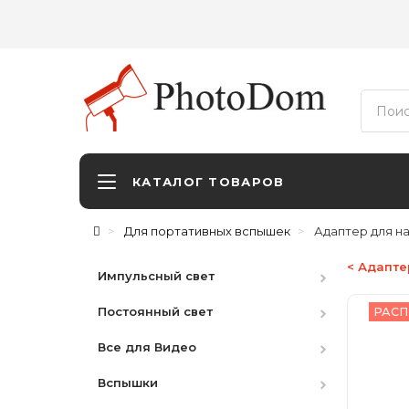
КАТАЛОГ ТОВАРОВ
Для портативных вспышек
Адаптер для н
< Адапте
Импульсный свет
Постоянный свет
Студийные вспышки
РАСП
Все для Видео
Наборы
HMI
Вспышки
Аксессуары
LED студийный
Видоискатели