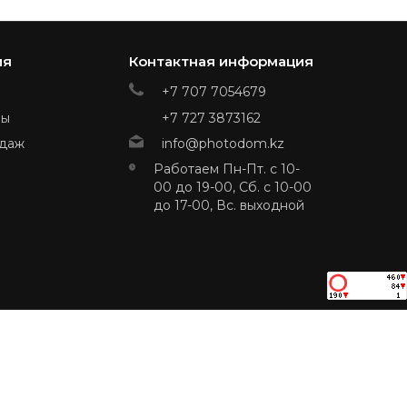
ия
Контактная информация
+7 707 7054679
ры
+7 727 3873162
даж
info@photodom.kz
Работаем Пн-Пт. с 10-
00 до 19-00, Сб. с 10-00
до 17-00, Вс. выходной