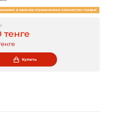
нимание: в наличии ограниченное количество товара!
е
0 тенге
тенге
Купить