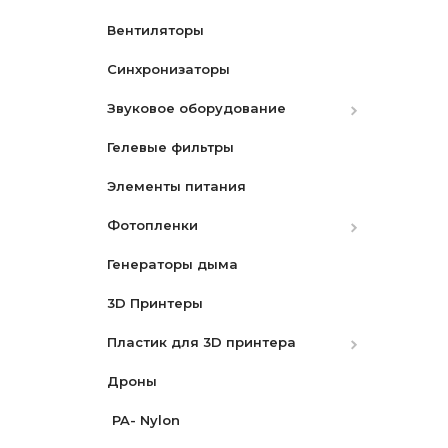
Вентиляторы
Аккумуляторы
Синхронизаторы
Зарядные устройства
Canon
Звуковое оборудование
Ремни
Nikon
Canon
Гелевые фильтры
Защитные экраны
Микрофоны
Nikon
Элементы питания
Бленды
Микшеры и адаптеры
Sony
Фотопленки
Разное
Рекордеры
Генераторы дыма
Видоискатели
Фотопленки Черно-Белые
3D Принтеры
Фотопленка цветная
Пластик для 3D принтера
Дроны
PLA
PA- Nylon
PLA Pro