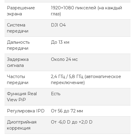
Разрешение
1920×1080 пикселей (на каждый
экрана
глаз)
Система
DJI O4
передачи
Дальность
До 13 км
передачи
Задержка
Около 24 мс
сигнала
Частоты
2,4 ГГц / 5,8 ГГц (автоматическое
передачи
переключение)
Функция Real
Есть
View PiP
Регулировка IPD
От 56 до 72 мм
Диоптрийная
От -6,0 D до +2,0 D
коррекция