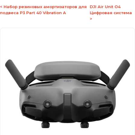
< Набор резиновых амортизаторов для
DJI Air Unit O4
подвеса P3 Part 40 Vibration A
Цифровая система
>