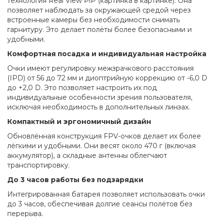
технология Real View PiP (картинка в картинке). Она
позволяет наблюдать за окружающей средой через
встроенные камеры без необходимости снимать
гарнитуру. Это делает полёты более безопасными и
удобными.
Комфортная посадка и индивидуальная настройка
Очки имеют регулировку межзрачкового расстояния
(IPD) от 56 до 72 мм и диоптрийную коррекцию от -6,0 D
до +2,0 D. Это позволяет настроить их под
индивидуальные особенности зрения пользователя,
исключая необходимость в дополнительных линзах.
Компактный и эргономичный дизайн
Обновлённая конструкция FPV-очков делает их более
лёгкими и удобными. Они весят около 470 г (включая
аккумулятор), а складные антенны облегчают
транспортировку.
До 3 часов работы без подзарядки
Интегрированная батарея позволяет использовать очки
до 3 часов, обеспечивая долгие сеансы полётов без
перерыва.