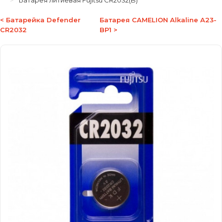
Батарея литиевая Fujitsu CR2032(B)
< Батарейка Defender
Батарея CAMELION Alkaline A23-
CR2032
BP1 >