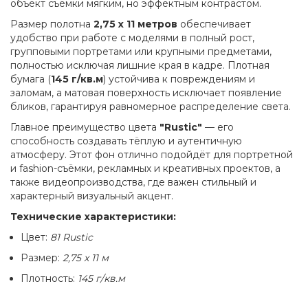
объект съёмки мягким, но эффектным контрастом.
Размер полотна
2,75 x 11 метров
обеспечивает
удобство при работе с моделями в полный рост,
групповыми портретами или крупными предметами,
полностью исключая лишние края в кадре. Плотная
бумага (
145 г/кв.м
) устойчива к повреждениям и
заломам, а матовая поверхность исключает появление
бликов, гарантируя равномерное распределение света.
Главное преимущество цвета
"Rustic"
— его
способность создавать тёплую и аутентичную
атмосферу. Этот фон отлично подойдёт для портретной
и fashion-съёмки, рекламных и креативных проектов, а
также видеопроизводства, где важен стильный и
характерный визуальный акцент.
Технические характеристики:
Цвет:
81 Rustic
Размер:
2,75 x 11 м
Плотность:
145 г/кв.м