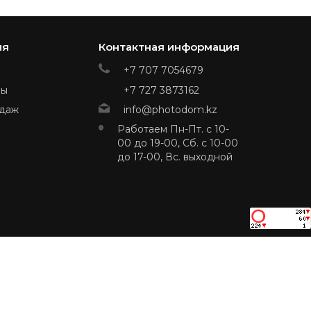
ия
Контактная информация
+7 707 7054679
ры
+7 727 3873162
даж
info@photodom.kz
Работаем Пн-Пт. с 10-
00 до 19-00, Сб. с 10-00
до 17-00, Вс. выходной