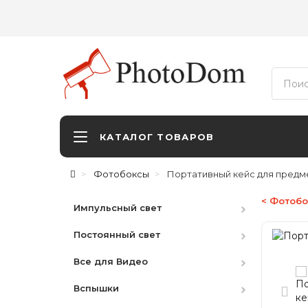
КАТАЛОГ ТОВАРОВ
Фотобоксы
Портативный кейс для предм
< Фотобо
Импульсный свет
Постоянный свет
Студийные вспышки
Все для Видео
Наборы
HMI
Вспышки
Аксессуары
LED студийный
Видоискатели