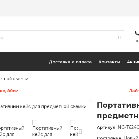
ПН
Доставка и оплата
Контакты
Акци
етной съемки
кс, 80см
Лай
Портатив
предметн
NG-T624
Артикул:
Новый
Состояние: