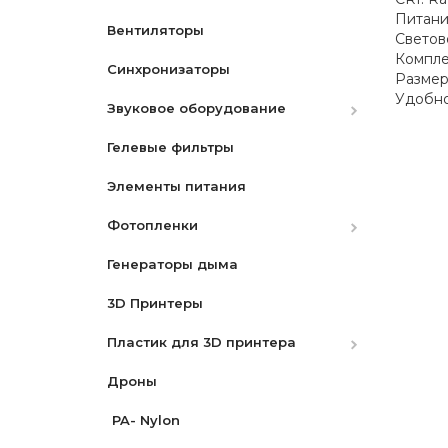
Питани
Вентиляторы
Аккумуляторы
Светов
Компле
Синхронизаторы
Зарядные устройства
Canon
Размер
Удобно
Звуковое оборудование
Ремни
Nikon
Canon
Гелевые фильтры
Защитные экраны
Микрофоны
Nikon
Элементы питания
Бленды
Микшеры и адаптеры
Sony
Фотопленки
Разное
Рекордеры
Генераторы дыма
Видоискатели
Фотопленки Черно-Белые
3D Принтеры
Фотопленка цветная
Пластик для 3D принтера
Дроны
PLA
PA- Nylon
PLA Pro