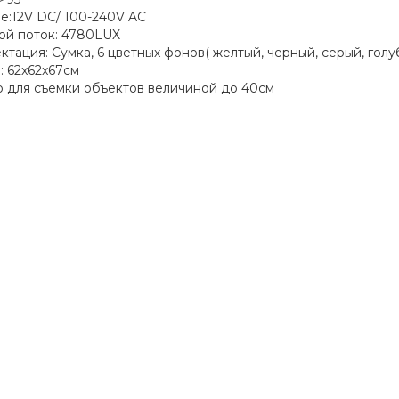
е:12V DC/ 100-240V AC
ой поток: 4780LUX
ктация: Сумка, 6 цветных фонов( желтый, черный, серый, голу
: 62x62x67см
 для съемки объектов величиной до 40см