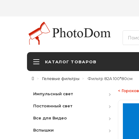
КАТАЛОГ ТОВАРОВ
Гелевые фильтры
Фильтр 82A 100*80см
< Горохо
Импульсный свет
Постоянный свет
Студийные вспышки
Все для Видео
Наборы
HMI
Вспышки
Аксессуары
LED студийный
Видоискатели