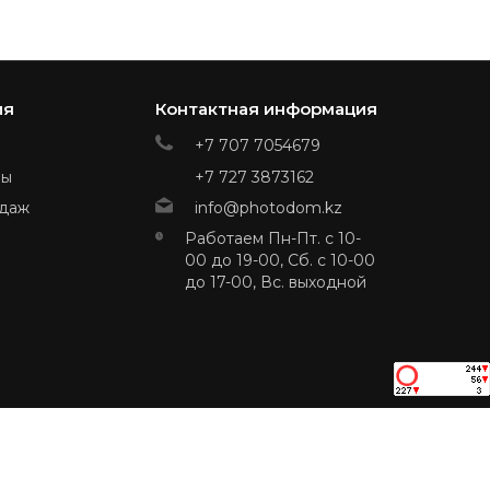
ия
Контактная информация
+7 707 7054679
ры
+7 727 3873162
даж
info@photodom.kz
Работаем Пн-Пт. с 10-
00 до 19-00, Сб. с 10-00
до 17-00, Вс. выходной