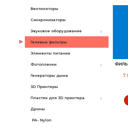
Вентиляторы
Аккумуляторы
Синхронизаторы
Зарядные устройства
Canon
Звуковое оборудование
Ремни
Nikon
Canon
Гелевые фильтры
Защитные экраны
Микрофоны
Nikon
Элементы питания
Бленды
Микшеры и адаптеры
Sony
ФИЛЬТ
Фотопленки
Разное
Рекордеры
7 
Генераторы дыма
Видоискатели
Фотопленки Черно-Белые
3D Принтеры
Фотопленка цветная
Пластик для 3D принтера
Дроны
PLA
PA- Nylon
PLA Pro