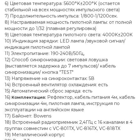
6) Цветовая температура: 5600°K±200°K (остается
стабильной на всех мощностях импульсного света)
7) Продолжительность импульса: 1/800-1/1200сек.
8) Настраиваемая мощность пилотной лампы: от полной
мощности до 1/32 (плавная регулировка)
9) Цветовая температура пилотного света: 4000K±200K
10) Индикация зарядки: LED лампа /звуковой сигнал/
индикация пилотной лампой
11) Электропитание: 190-240В/50Гц,
12) Способ синхронизации: световая ловушка
(выставляется задержка до 7 импульсов)/ кабель
синхронизации/ кнопка "TEST"
13) Напряжение на синхроконтактах: 5В
14) Встроенный вентилятор охлаждения: есть
15) Автоматический сброс заряда: есть
16)
Рефлектор, кабель питания 4м, кабель
Комплектация:
синхронизации 4м, пилотная лампа, инструкция по
эксплуатации на английском языке
17) Байонет: Bowens
18) Встроенный радиоприемник 2,4ГГц с 16 каналами в 4
группах совместим с VC-801TX, VC-816TX, VC-818TX
19) Металлический корпус