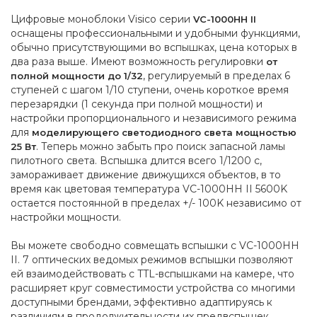
Цифровые моноблоки Visico серии
VC-1000HH II
оснащены профессиональными и удобными функциями,
обычно присутствующими во вспышках, цена которых в
два раза выше. Имеют возможность регулировки
от
, регулируемый в пределах 6
полной мощности до 1/32
ступеней с шагом 1/10 ступени, очень короткое время
перезарядки (1 секунда при полной мощности) и
настройки пропорционального и независимого режима
для
моделирующего светодиодного света мощностью
. Теперь можно забыть про поиск запасной ламы
25 Вт
пилотного света. Вспышка длится всего 1/1200 с,
замораживает движение движущихся объектов, в то
время как цветовая температура VC-1000HH II 5600K
остается постоянной в пределах +/- 100K независимо от
настройки мощности.
Вы можете свободно совмещать вспышки с VC-1000HH
II. 7 оптических ведомых режимов вспышки позволяют
ей взаимодействовать с TTL-вспышками на камере, что
расширяет круг совместимости устройства со многими
доступными брендами, эффективно адаптируясь к
различиям в продолжительности их предвспышек.