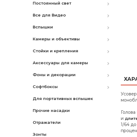
Постоянный свет
Все для Видео
HMI
Вспышки
LED студийный
Видоискатели
Камеры и объективы
Флуоресцентный
Электронные стабилизаторы
Аккумуляторы
Стойки и крепления
Кварцевый
Объективы для Canon
камеры
Аксессуары для камеры
Аксессуары
Объективы для Nikon
Держатели фонов
Механические стабилизаторы
Фоны и декорации
Батареи для LED
Объективы для Sony
Стойки
Фильтры
камеры
ХАР
Софтбоксы
Кольцевой свет
Камеры Fujifilm
Крепеж
Штативы ( Триподы )
Бумажные
UV | Защитный
Рельсы
Усовер
Для портативных вспышек
Наборы
Объективы для Fujifilm
Система рельс
Моноподы
Матерчатые
Октобоксы
CPL-Поляризационный
Триподы
моноб
Прочие насадки
RGB LED
Объективы L-Mount
Наборы для чистки
Переносные
ND-Нейтрально Серый
Моноподы
Голова
и
длит
Отражатели
LED накамерный
Камеры DJI
Сумки для камер
PVC
Градиентные
Клейкие ленты
1/64 д
процен
Зонты
С линзой Френеля
Карты памяти
Чехлы
Мониторы