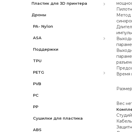
мощнос
Пластик для 3D принтера
Пилотн
Дроны
PLA
Метод
синхро
PA- Nylon
PLA Pro
Длител
импуль
ASA
Silk PLA
Выход
параме
Поддержки
PLA Dual Matte
ASA-CF
Выход
параме
TPU
PLA Dual Silk
ASA-GF
разъем
Предох
PETG
Matte PLA
Время 
HG Triple Matte PLA
PVB
PLA Starlight
PETG-CF
Разме
PC
PLA Tri Silk
PETG-GF
Вес не
PP
LW-PLA
PETG Lite
Компле
Студий
Cушилки для пластика
Glow PLA
PETG Matte
Кабель
Защитн
ABS
PLA-CF