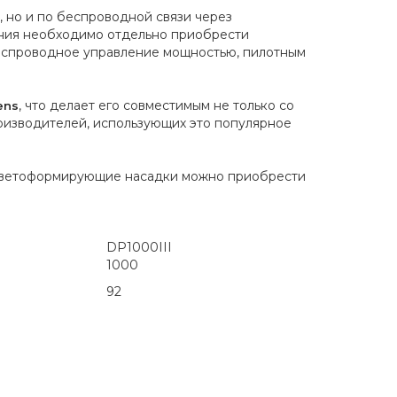
, но и по беспроводной связи через
ения необходимо отдельно приобрести
 беспроводное управление мощностью, пилотным
, что делает его совместимым не только со
ens
оизводителей, использующих это популярное
е светоформирующие насадки можно приобрести
DP1000III
1000
92