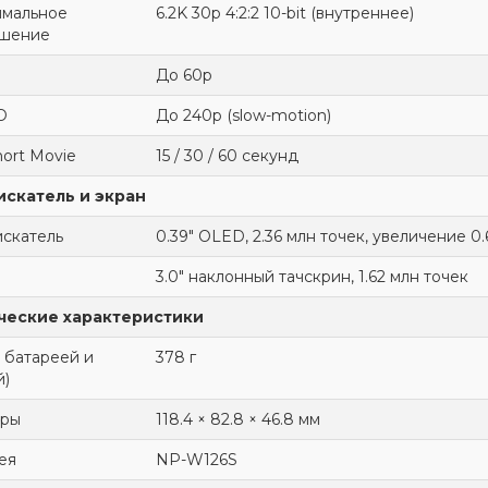
мальное
6.2K 30p 4:2:2 10-bit (внутреннее)
шение
До 60p
D
До 240p (slow-motion)
hort Movie
15 / 30 / 60 секунд
скатель и экран
скатель
0.39" OLED, 2.36 млн точек, увеличение 0.
3.0" наклонный тачскрин, 1.62 млн точек
ческие характеристики
с батареей и
378 г
й)
еры
118.4 × 82.8 × 46.8 мм
ея
NP-W126S