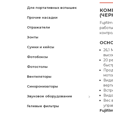
Для портативных вспышек
Система рельс
Моноподы
Матерчатые
Октобоксы
CPL-Поляризационный
КОМП
(ЧЕР
Прочие насадки
Наборы для чистки
Переносные
ND-Нейтрально Серый
Fujifil
Отражатели
Сумки для камер
PVC
Градиентные
работы
контрол
Зонты
Карты памяти
Чехлы
ОСНО
Сумки и кейсы
Крышки для объективов
Макро
26,1
высо
Фотобоксы
Пульты
Наборы
20 р
быст
Фотостолы
Переходные кольца
Star- Звездный
Прод
мото
Вентиляторы
Аккумуляторы
Видео
верти
Синхронизаторы
Зарядные устройства
Canon
Встр
Видои
Звуковое оборудование
Ремни
Nikon
Canon
Вес в
упра
Гелевые фильтры
Защитные экраны
Микрофоны
Nikon
Fujifilm