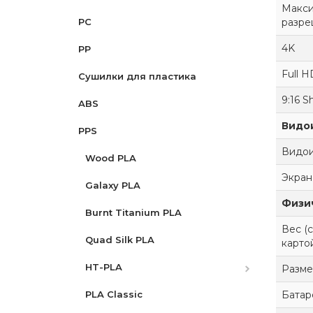
Макси
разре
PC
PLA Tri Silk
PETG-GF
4K
PP
LW-PLA
PETG Lite
Full H
Cушилки для пластика
Glow PLA
PETG Matte
9:16 S
ABS
PLA-CF
Видои
PPS
Rainbow
Видои
Wood PLA
Экран
Galaxy PLA
Физи
Burnt Titanium PLA
Вес (
Quad Silk PLA
карто
HT-PLA
Разм
Батар
HT-PLA-GF
PLA Classic