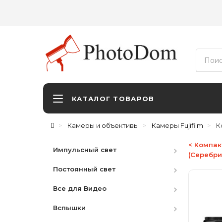
КАТАЛОГ ТОВАРОВ
Камеры и объективы
Камеры Fujifilm
К
< Компакт
Импульсный свет
(Серебри
Постоянный свет
Студийные вспышки
Все для Видео
Наборы
HMI
Вспышки
Аксессуары
LED студийный
Видоискатели