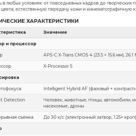
ь в любых условиях: от повседневных кадров до творческих п
 цвета, естественную передачу кожи и кинематографичную к
ИЧЕСКИЕ ХАРАКТЕРИСТИКИ
ктеристика
Значение
ор и процессор
р
APS-C X-Trans CMOS 4 (23.5 × 15.6 мм), 26.1
ессор
X-Processor 5
сировка
втофокуса
Intelligent Hybrid AF (фазовый + контраст
t Detection
Человек, животные, птицы, автомобили, м
насекомые, дроны
рывная съёмка
До 30 к/с (электронный затвор, 1.25× кроп)
о