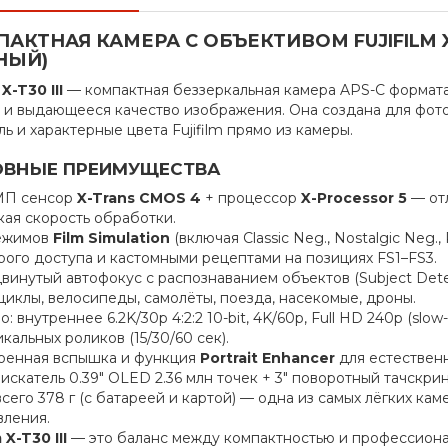
АКТНАЯ КАМЕРА С ОБЪЕКТИВОМ FUJIFILM X-T3
НЫЙ)
m
X-T30 III
— компактная беззеркальная камера APS-C формата
 и выдающееся качество изображения. Она создана для фото
ь и характерные цвета Fujifilm прямо из камеры.
ВНЫЕ ПРЕИМУЩЕСТВА
 МП сенсор
X-Trans CMOS 4
+ процессор
X-Processor 5
— отл
кая скорость обработки.
ежимов
Film Simulation
(включая Classic Neg., Nostalgic Neg.
рого доступа и кастомными рецептами на позициях FS1–FS3.
винутый автофокус с распознаванием объектов (Subject Detec
циклы, велосипеды, самолёты, поезда, насекомые, дроны.
: внутреннее 6.2K/30p 4:2:2 10-bit, 4K/60p, Full HD 240p (slow
кальных роликов (15/30/60 сек).
оенная вспышка и функция
Portrait Enhancer
для естествен
скатель 0.39" OLED 2.36 млн точек + 3" поворотный тачскрин 
сего 378 г (с батареей и картой) — одна из самых лёгких ка
вления.
 X-T30 III
— это баланс между компактностью и профессиона