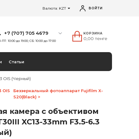
Валюта: KZT
ВОЙТИ
+7 (707) 705 4679
КОРЗИНА
0,00 тенге
-ПТ: 10:00 до 19:00; СБ: 10:00 до 17:00
и
Статьи
.3 OIS (Черный)
3 OIS
Беззеркальный фотоаппарат Fujifilm X-
S20(Black) >
ая камера с объективом
-T30III XC13-33mm F3.5-6.3
ый)