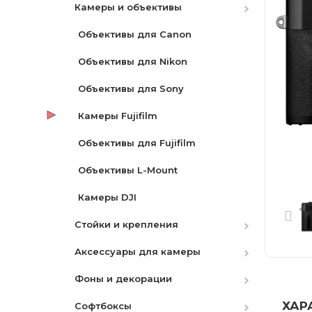
Камеры и объективы
Флуоресцентный
Электронные стабилизаторы
Аккумуляторы
Кварцевый
Объективы для Canon
камеры
Аксессуары
Объективы для Nikon
Механические стабилизаторы
Батареи для LED
Объективы для Sony
камеры
Кольцевой свет
Камеры Fujifilm
Рельсы
Наборы
Объективы для Fujifilm
Триподы
RGB LED
Объективы L-Mount
Моноподы
LED накамерный
Камеры DJI
Клейкие ленты
Стойки и крепления
С линзой Френеля
Мониторы
Аксессуары для камеры
Держатели фонов
Телесуфлеры
Аксессуары
Фоны и декорации
Стойки
Фильтры
Видеосендеры
ХАР
Софтбоксы
Крепеж
Штативы ( Триподы )
Бумажные
UV | Защитный