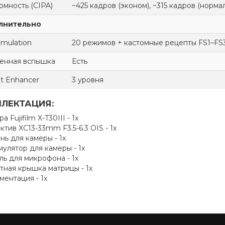
омность (CIPA)
~425 кадров (эконом), ~315 кадров (норма
лнительно
imulation
20 режимов + кастомные рецепты FS1–FS
енная вспышка
Есть
it Enhancer
3 уровня
ЛЕКТАЦИЯ:
а Fujifilm X-T30III - 1x
тив XC13-33mm F3.5-6.3 OIS - 1x
ь для камеры - 1x
улятор для камеры - 1x
ль для микрофона - 1x
тная крышка матрицы - 1x
ментация - 1x