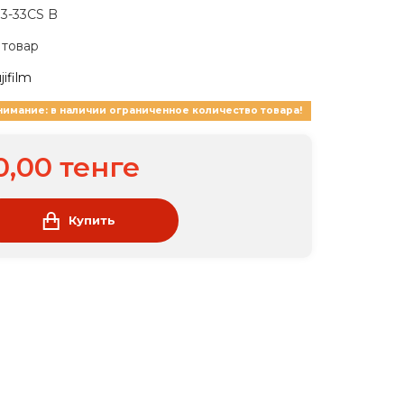
/13-33CS B
 товар
jifilm
нимание: в наличии ограниченное количество товара!
0,00 тенге
Купить