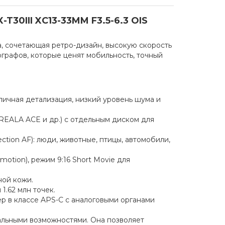
0III XC13-33MM F3.5-6.3 OIS
, сочетающая ретро-дизайн, высокую скорость
графов, которые ценят мобильность, точный
ичная детализация, низкий уровень шума и
, REALA ACE и др.) с отдельным диском для
tion AF): люди, животные, птицы, автомобили,
-motion), режим 9:16 Short Movie для
ной кожи.
1.62 млн точек.
мер в классе APS-C с аналоговыми органами
льными возможностями. Она позволяет