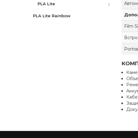
Автон
PLA Lite
Допо
PLA Lite Rainbow
Film S
Встро
Portra
КОМП
Камер
Объек
Ремен
Аккум
Кабе
Защи
Доку