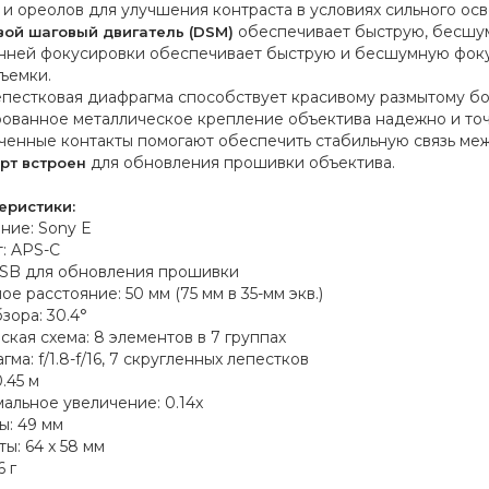
 и ореолов для улучшения контраста в условиях сильного ос
обеспечивает быструю, бесшум
ой шаговый двигатель (DSM)
нней фокусировки обеспечивает быструю и бесшумную фокуси
ъемки.
пестковая диафрагма способствует красивому размытому бо
ованное металлическое крепление объектива надежно и точ
ченные контакты помогают обеспечить стабильную связь меж
для обновления прошивки объектива.
рт встроен
еристики:
ние: Sony E
: APS-C
SB для обновления прошивки
е расстояние: 50 мм (75 мм в 35-мм экв.)
зора: 30.4°
ская схема: 8 элементов в 7 группах
ма: f/1.8-f/16, 7 скругленных лепестков
.45 м
альное увеличение: 0.14x
ы: 49 мм
ы: 64 x 58 мм
6 г