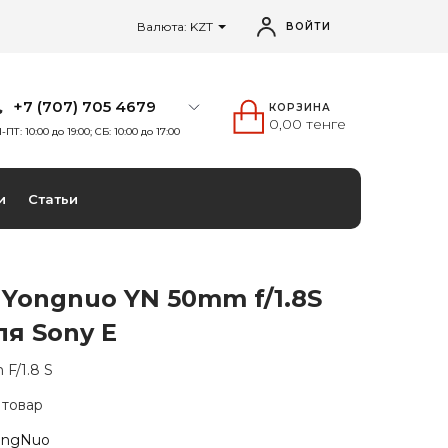
Валюта: KZT
ВОЙТИ
+7 (707) 705 4679
КОРЗИНА
0,00 тенге
-ПТ: 10:00 до 19:00; СБ: 10:00 до 17:00
и
Статьи
Yongnuo YN 50mm f/1.8S
я Sony E
F/1.8 S
 товар
ongNuo