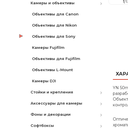
Камеры и объективы
Флуоресцентный
Электронные стабилизаторы
Аккумуляторы
Кварцевый
Объективы для Canon
камеры
Аксессуары
Объективы для Nikon
Механические стабилизаторы
Батареи для LED
Объективы для Sony
камеры
Кольцевой свет
Камеры Fujifilm
Рельсы
Наборы
Объективы для Fujifilm
Триподы
RGB LED
Объективы L-Mount
Моноподы
ХАР
LED накамерный
Камеры DJI
Клейкие ленты
YN 50m
Стойки и крепления
С линзой Френеля
Мониторы
разраб
Объект
Аксессуары для камеры
Держатели фонов
Телесуфлеры
Аксессуары
контро
Фоны и декорации
Стойки
Фильтры
Видеосендеры
Оптиче
хромат
Софтбоксы
Крепеж
Штативы ( Триподы )
Бумажные
UV | Защитный