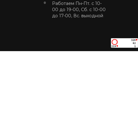
Работаем Пн-Пт. с 10-
00 до 19-00, Сб. с 10-00
до 17-00, Вс. выходной