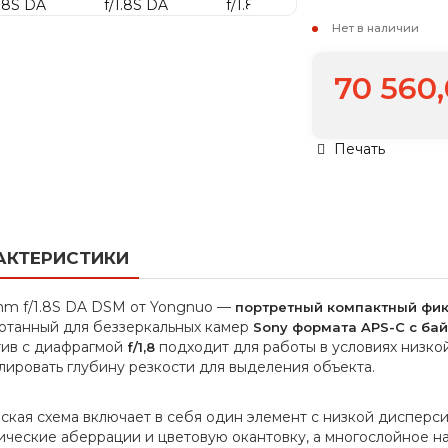
Нет в наличии
70 560
Печать
АКТЕРИСТИКИ
m f/1.8S DA DSM от Yongnuo —
портретный компактный фик
отанный для беззеркальных камер
Sony формата APS-C с ба
ив с диафрагмой
подходит для работы в условиях низко
f/1,8
лировать глубину резкости для выделения объекта.
ская схема включает в себя один элемент с низкой дисперс
ические аберрации и цветовую окантовку, а многослойное 