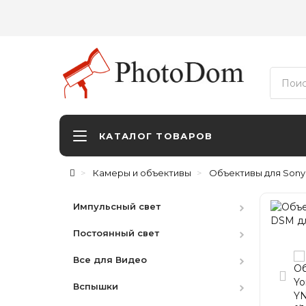
КАТАЛОГ ТОВАРОВ
Камеры и объективы
Объективы для Sony
Импульсный свет
Постоянный свет
Студийные вспышки
Все для Видео
Наборы
HMI
Вспышки
Аксессуары
LED студийный
Видоискатели