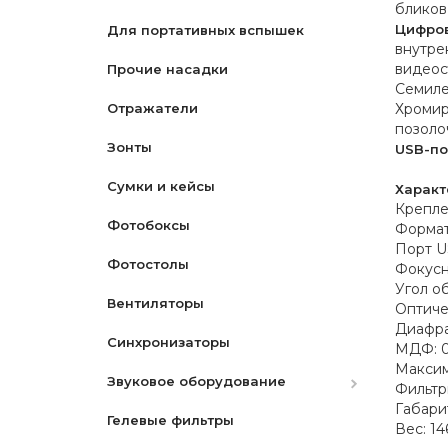
бликов
Цифров
Для портативных вспышек
Система рельс
Моноподы
Матерчатые
Октобоксы
CPL-Поляризационный
внутре
видеос
Прочие насадки
Наборы для чистки
Переносные
ND-Нейтрально Серый
Семиле
Отражатели
Сумки для камер
PVC
Градиентные
Хромир
позоло
Зонты
Карты памяти
Чехлы
USB-по
Сумки и кейсы
Крышки для объективов
Макро
Характ
Крепле
Фотобоксы
Пульты
Наборы
Формат
Порт U
Фотостолы
Переходные кольца
Star- Звездный
Фокусно
Угол об
Вентиляторы
Аккумуляторы
Оптиче
Диафраг
Синхронизаторы
Зарядные устройства
Canon
МДФ: 0
Максим
Звуковое оборудование
Ремни
Nikon
Canon
Фильтр
Габарит
Гелевые фильтры
Защитные экраны
Микрофоны
Nikon
Вес: 14