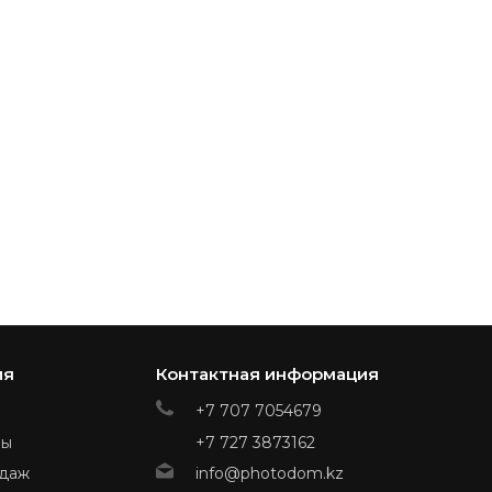
ия
Контактная информация
+7 707 7054679
ры
+7 727 3873162
даж
info@photodom.kz