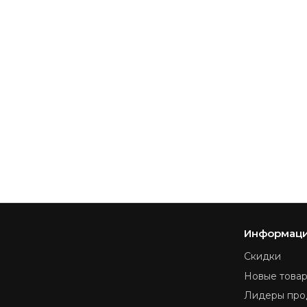
Информац
Скидки
Новые това
Лидеры про