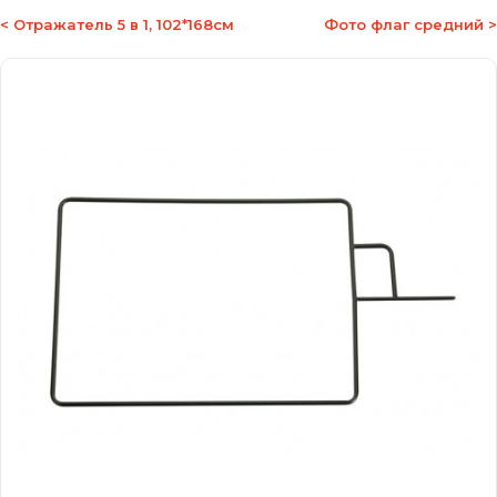
< Отражатель 5 в 1, 102*168см
Фото флаг средний >