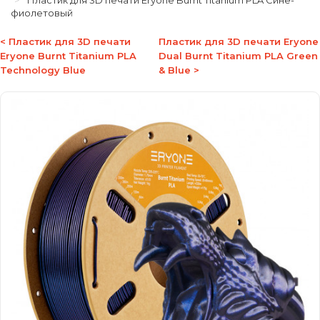
Пластик для 3D печати Eryone Burnt Titanium PLA Сине-
фиолетовый
< Пластик для 3D печати
Пластик для 3D печати Eryone
Eryone Burnt Titanium PLA
Dual Burnt Titanium PLA Green
Technology Blue
& Blue >