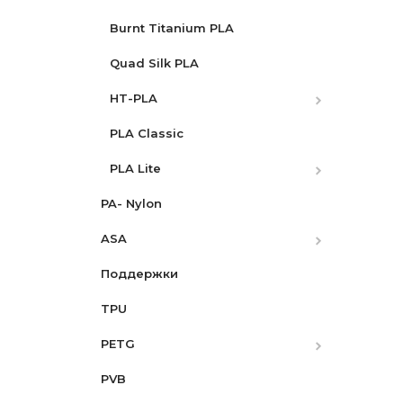
Burnt Titanium PLA
Quad Silk PLA
HT-PLA
HT-PLA-GF
PLA Classic
PLA Lite
PLA Lite Rainbow
PA- Nylon
ASA
Поддержки
ASA-CF
TPU
ASA-GF
PETG
PVB
PETG-CF