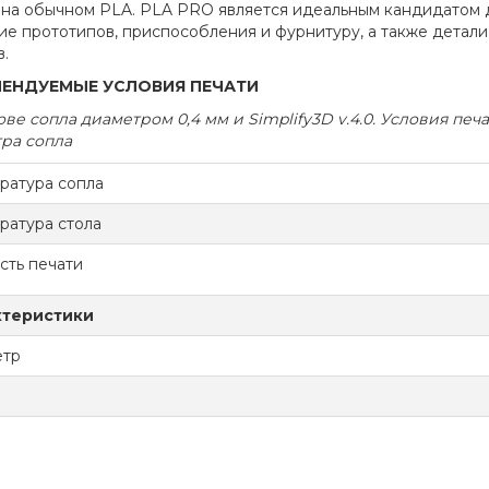
 на обычном PLA. PLA PRO является идеальным кандидатом 
ие прототипов, приспособления и фурнитуру, а также детали
.
МЕНДУЕМЫЕ
УСЛОВИЯ ПЕЧАТИ
ове сопла диаметром 0,4 мм и Simplify3D v.4.0. Условия печ
ра сопла
ратура сопла
ратура стола
сть печати
ктеристики
етр