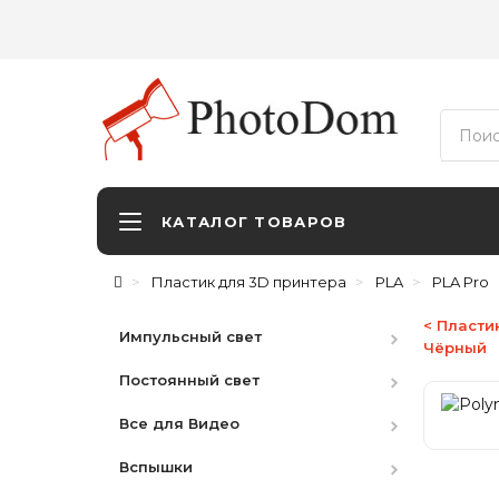
КАТАЛОГ ТОВАРОВ
Пластик для 3D принтера
PLA
PLA Pro
< Пласти
Импульсный свет
Чёрный
Постоянный свет
Студийные вспышки
Все для Видео
Наборы
HMI
Вспышки
Аксессуары
LED студийный
Видоискатели