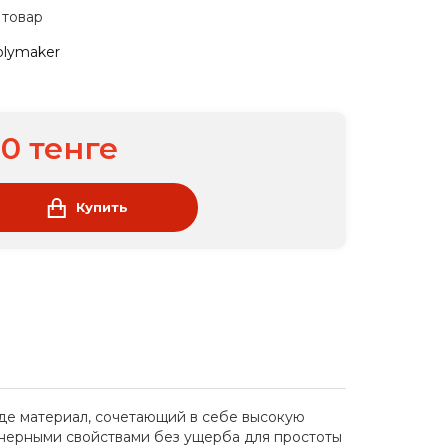
 товар
olymaker
00 тенге
Купить
оде материал, сочетающий в себе высокую
енерными свойствами без ущерба для простоты