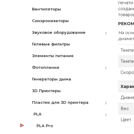
печати
создан
Вентиляторы
Аккумуляторы
товаров
Синхронизаторы
Зарядные устройства
Canon
РЕКО
Звуковое оборудование
Ремни
Nikon
Canon
На осн
диамет
Гелевые фильтры
Защитные экраны
Микрофоны
Nikon
Темпе
Элементы питания
Бленды
Микшеры и адаптеры
Sony
Темпе
Фотопленки
Разное
Рекордеры
Скоро
Генераторы дыма
Видоискатели
Фотопленки Черно-Белые
Хара
3D Принтеры
Фотопленка цветная
Диам
Пластик для 3D принтера
Вес
PLA
Цвет
PLA Pro