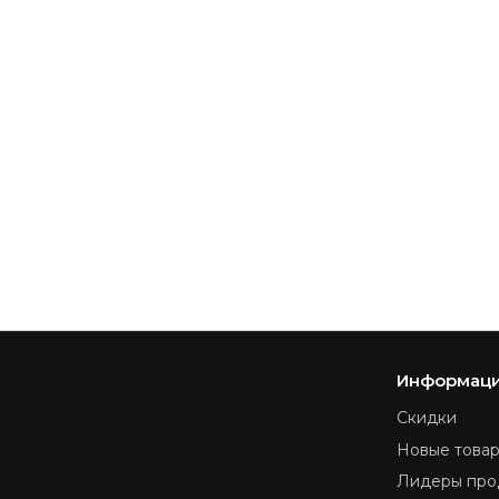
Информац
Скидки
Новые това
Лидеры про