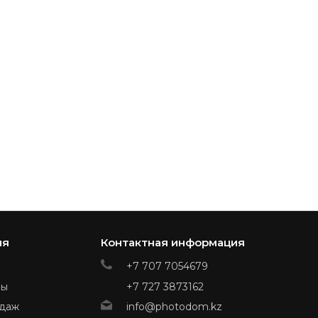
ия
Контактная информация
+7 707 7054679
ры
+7 727 3873162
даж
info@photodom.kz