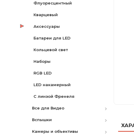
Флуоресцентный
Кварцевый
Аксессуары
Батареи для LED
Кольцевой свет
Наборы
RGB LED
LED накамерный
С линзой Френеля
Все для Видео
Вспышки
Видоискатели
ХАР
Камеры и объективы
Электронные стабилизаторы
Аккумуляторы