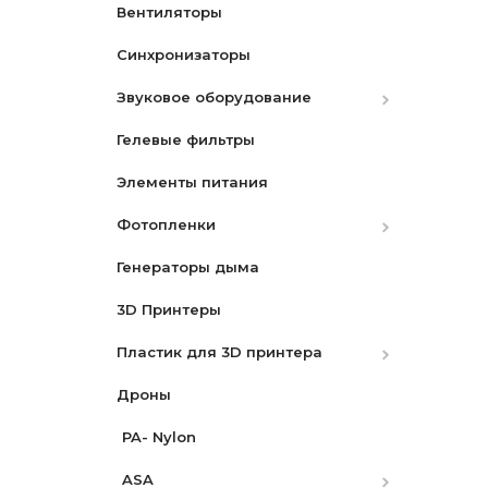
Вентиляторы
Аккумуляторы
Синхронизаторы
Зарядные устройства
Canon
Звуковое оборудование
Ремни
Nikon
Canon
Гелевые фильтры
Защитные экраны
Микрофоны
Nikon
Элементы питания
Бленды
Микшеры и адаптеры
Sony
Фотопленки
Разное
Рекордеры
Генераторы дыма
Видоискатели
Фотопленки Черно-Белые
3D Принтеры
Фотопленка цветная
Пластик для 3D принтера
Дроны
PLA
PA- Nylon
PLA Pro
ASA
Silk PLA