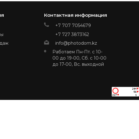
ия
Контактная информация
+7 707 7054679
ры
+7 727 3873162
даж
info@photodom.kz
Работаем Пн-Пт. с 10-
00 до 19-00, Сб. с 10-00
до 17-00, Вс. выходной