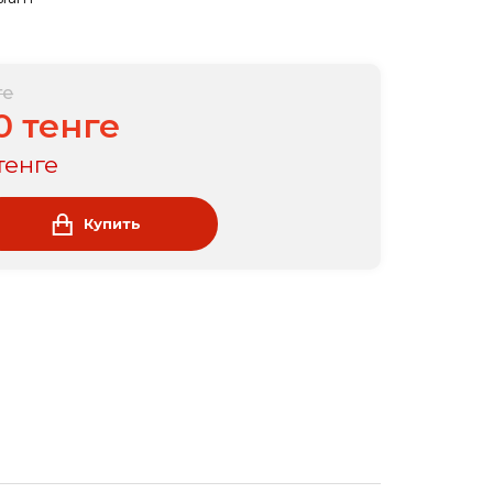
ге
0 тенге
тенге
Купить