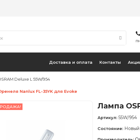
ПН
Доставка и оплата
Контакты
Акци
SRAM Deluxe L 55W/954
Френеля Nanlux FL-35YK для Evoke
Лампа OS
РОДАЖА!
55W/954
Артикул:
Новый
Состояние:
O
Производитель: