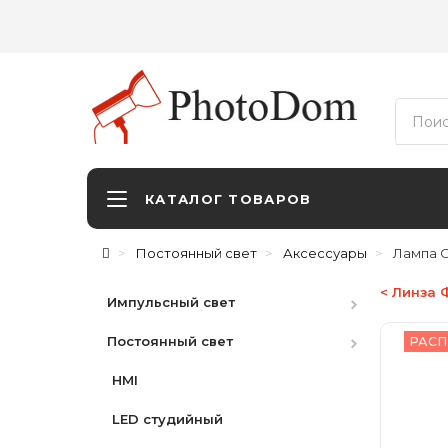
КАТАЛОГ ТОВАРОВ
Постоянный свет
Аксессуары
Лампа O
< Линза 
Импульсный свет
Постоянный свет
Студийные вспышки
РАСП
Наборы
HMI
Аксессуары
LED студийный