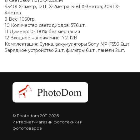
8 Световой поток:4253LM
4340LX-1метр, 1211LX-2метра, 518LX-3метра, 309LX-
4метра
9 Вес: 1050гр.
10 Количество светодиодов: 576шт.
11 Диммер: 0-100% без мерцания
12 Входное напряжение: 7.2-12В
Комплектация: Сумка, аккумуляторы Sony NP-F550 6шт.
Зарядное устройство 2шт, фильтры 6шт., панели 2шт.
© Photodom 2011-2026
Интернет-магазин фототехнки и
фототоваров