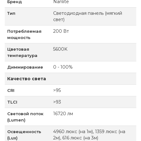
Nanlite
Бренд
Светодиодная панель (мягкий
Тип
свет)
200 Вт
Потребляемая
мощность
5600K
Цветовая
температура
0 - 100%
Диммирование
Качество света
>95
CRI
>93
TLCI
16720 лм
Световой поток
(Lumen)
4960 люкс (на 1м), 1359 люкс (на
Освещенность
2м), 616 люкс (на 3м)
(Lux)