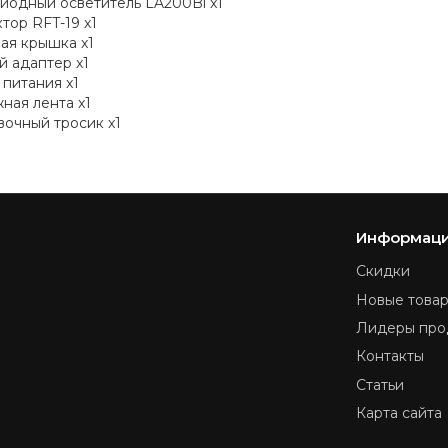
иодный осветитель LA200Bi x1
тор RFT-19 x1
ая крышка x1
й адаптер x1
 питания x1
ная лента x1
вочный тросик x1
Информац
Скидки
Новые това
Лидеры про
Контакты
Статьи
Карта сайта