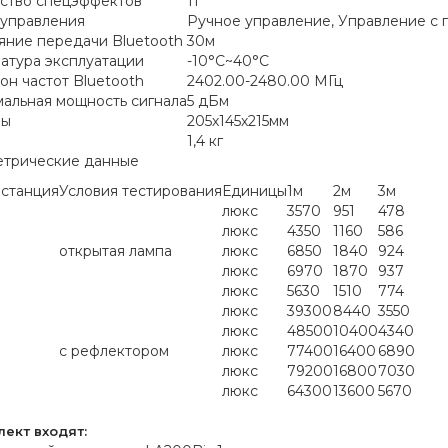
ство спецэффектов
11
управления
Ручное управление, Управление с 
яние передачи Bluetooth
30м
атура эксплуатации
-10°C~40°C
он частот Bluetooth
2402.00-2480.00 МГц
альная мощность сигнала
5 дБм
ры
205х145х215мм
1,4 кг
трические данные
станция
Условия тестирования
Единицы
1м
2м
3м
люкс
3570
951
478
люкс
4350
1160
586
открытая лампа
люкс
6850
1840
924
люкс
6970
1870
937
люкс
5630
1510
774
люкс
39300
8440
3550
люкс
48500
10400
4340
с рефлектором
люкс
77400
16400
6890
люкс
79200
16800
7030
люкс
64300
13600
5670
лект входят: