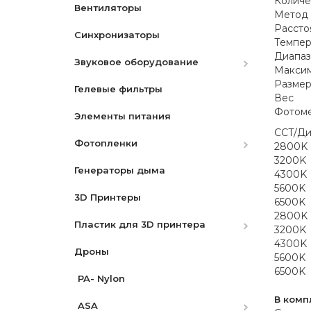
Количе
Вентиляторы
Аккумуляторы
Метод 
Рассто
Синхронизаторы
Зарядные устройства
Canon
Темпер
Диапаз
Звуковое оборудование
Ремни
Nikon
Canon
Максим
Разме
Гелевые фильтры
Защитные экраны
Микрофоны
Nikon
Вес
Фотоме
Элементы питания
Бленды
Микшеры и адаптеры
Sony
CCT/Ди
Фотопленки
Разное
Рекордеры
2800K
3200K
Генераторы дыма
Видоискатели
Фотопленки Черно-Белые
4300K
5600K
3D Принтеры
Фотопленка цветная
6500K
2800K
Пластик для 3D принтера
3200K
4300K
Дроны
PLA
5600K
6500K
PA- Nylon
PLA Pro
В комп
ASA
Silk PLA