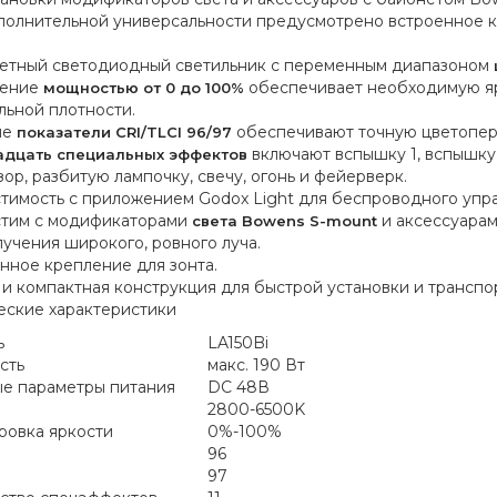
полнительной универсальности предусмотрено встроенное к
етный светодиодный светильник с переменным диапазоном
ление
обеспечивает необходимую яр
мощностью от 0 до 100%
льной плотности.
ие
обеспечивают точную цветопе
показатели CRI/TLCI 96/97
включают вспышку 1, вспышку 2
дцать специальных эффектов
ор, разбитую лампочку, свечу, огонь и фейерверк.
тимость с приложением Godox Light для беспроводного упр
тим с модификаторами
и аксессуарам
света Bowens S-mount
лучения широкого, ровного луча.
нное крепление для зонта.
 и компактная конструкция для быстрой установки и трансп
еские характеристики
ь
LA150Bi
сть
макс. 190 Вт
е параметры питания
DC 48В
2800-6500K
ровка яркости
0%-100%
96
97