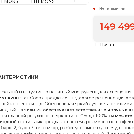
Нет в наличии
149 49
Печать
АКТЕРИСТИКИ
сальный и интуитивно понятный инструмент для освещения,
от Godox предлагает недорогое решение для осв
ns LA200Bi
елей контента и т. д. Обеспечивая яркий луч света с четким
иодный светильник
обеспечивает естественные и точные цв
аря плавной регулировке яркости от 0% до 100%
вы можете 
иодный светильник предлагает восемь режимов спецэффектов
, бурю 2, бурю 3, телевизор, разбитую лампочку, свечу, огон
тановки модификаторов света и аксессуаров с байонетом Bow