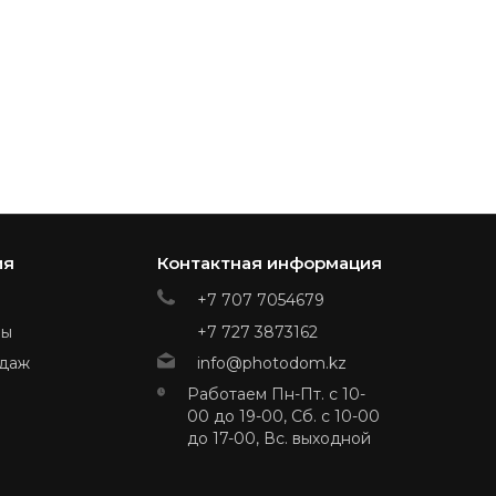
ия
Контактная информация
+7 707 7054679
ры
+7 727 3873162
даж
info@photodom.kz
Работаем Пн-Пт. с 10-
00 до 19-00, Сб. с 10-00
до 17-00, Вс. выходной