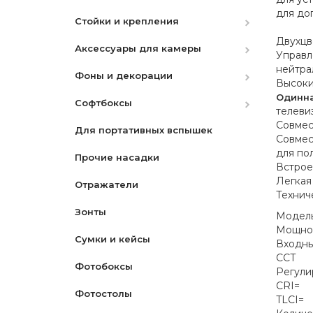
для до
Стойки и крепления
Объективы для Canon
камеры
Двухцв
Аксессуары для камеры
Объективы для Nikon
Держатели фонов
Механические стабилизаторы
Управ
нейтра
Фоны и декорации
Объективы для Sony
Стойки
Фильтры
камеры
Высок
Одинна
Софтбоксы
Камеры Fujifilm
Крепеж
Штативы ( Триподы )
Бумажные
UV | Защитный
Рельсы
телевиз
Совмес
Для портативных вспышек
Объективы для Fujifilm
Система рельс
Моноподы
Матерчатые
Октобоксы
CPL-Поляризационный
Триподы
Совмес
для по
Прочие насадки
Объективы L-Mount
Наборы для чистки
Переносные
ND-Нейтрально Серый
Моноподы
Встрое
Легкая
Отражатели
Камеры DJI
Сумки для камер
PVC
Градиентные
Клейкие ленты
Технич
Зонты
Карты памяти
Чехлы
Мониторы
Модел
Мощно
Сумки и кейсы
Крышки для объективов
Макро
Телесуфлеры
Аксессуары
Входны
CCT
Фотобоксы
Пульты
Наборы
Видеосендеры
Регули
CRI=
Фотостолы
Переходные кольца
Star- Звездный
TLCI=