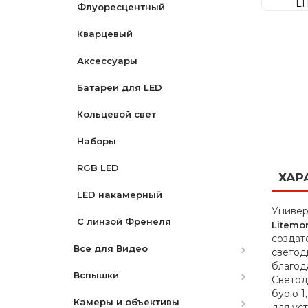
Флуоресцентный
Кварцевый
Аксессуары
Батареи для LED
Кольцевой свет
Наборы
RGB LED
ХАР
LED накамерный
Универ
С линзой Френеля
Litemo
создат
Все для Видео
светод
благод
Вспышки
Видоискатели
Светод
бурю 1
Камеры и объективы
Электронные стабилизаторы
Аккумуляторы
для ус