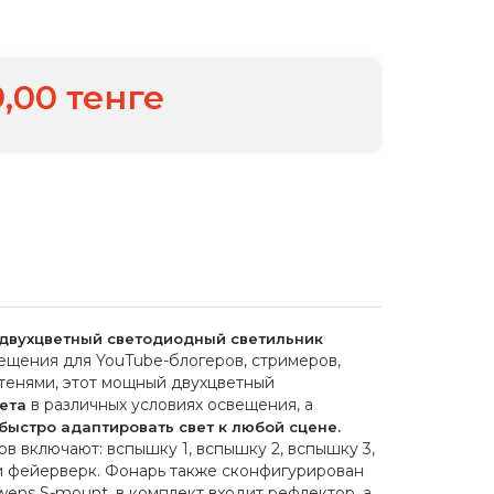
9,00 тенге
двухцветный светодиодный светильник
ещения для YouTube-блогеров, стримеров,
и тенями, этот мощный двухцветный
в различных условиях освещения, а
ета
быстро адаптировать свет к любой сцене.
 включают: вспышку 1, вспышку 2, вспышку 3,
ь и фейерверк. Фонарь также сконфигурирован
ens S-mount, в комплект входит рефлектор, а