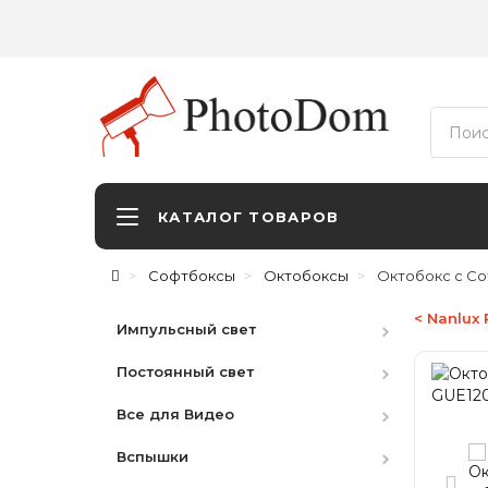
КАТАЛОГ ТОВАРОВ
Софтбоксы
Октобоксы
Октобокс с Со
< Nanlux
Импульсный свет
Постоянный свет
Студийные вспышки
Все для Видео
Наборы
HMI
Вспышки
Аксессуары
LED студийный
Видоискатели