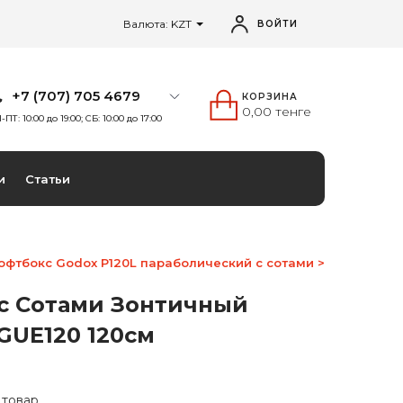
Валюта: KZT
ВОЙТИ
+7 (707) 705 4679
КОРЗИНА
0,00 тенге
-ПТ: 10:00 до 19:00; СБ: 10:00 до 17:00
и
Статьи
офтбокс Godox P120L параболический с сотами >
 с Сотами Зонтичный
GUE120 120см
0
 товар