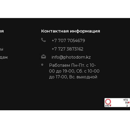
ия
Контактная информация
+7 707 7054679
ры
+7 727 3873162
даж
info@photodom.kz
Работаем Пн-Пт. с 10-
00 до 19-00, Сб. с 10-00
до 17-00, Вс. выходной