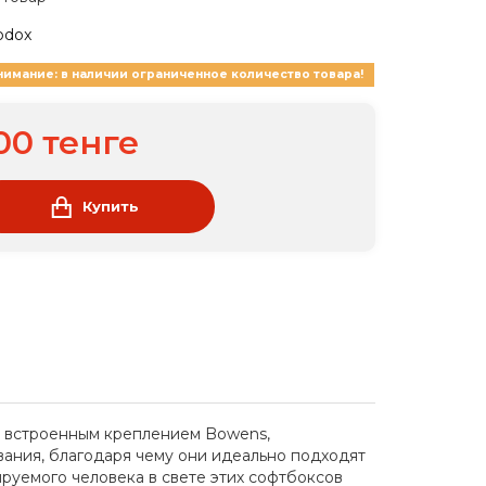
odox
нимание: в наличии ограниченное количество товара!
00 тенге
Купить
со встроенным креплением Bowens,
ания, благодаря чему они идеально подходят
руемого человека в свете этих софтбоксов