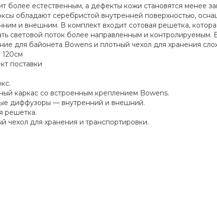
ит более естественным, а дефекты кожи становятся менее з
ксы обладают серебристой внутренней поверхностью, осн
нним и внешним. В комплект входит сотовая решетка, которая
ать световой поток более направленным и контролируемым. В
ние для байонета Bowens и плотный чехол для хранения сло
 120см
кт поставки
кс.
ный каркас со встроенным креплением Bowens.
ые диффузоры — внутренний и внешний.
я решетка.
й чехол для хранения и транспортировки.