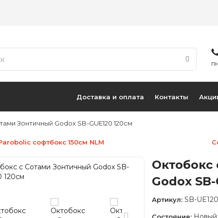
ПН
Доставка и оплата
Контакты
Акци
тами Зонтичный Godox SB-GUE120 120см
 Parobolic софтбокс 150см NLM
С
Октобокс
Godox SB-
SB-UE12
Артикул:
Новый
Состояние: