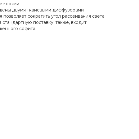
аметными.
ащены двумя тканевыми диффузорами —
 позволяет сократить угол рассеивания света
 стандартную поставку, также, входит
женного софита.