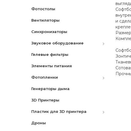
выгляд
Фотостолы
Аккумуляторы
Софтбо
внутре
Вентиляторы
Зарядные устройства
Canon
и сдел
крепле
Синхронизаторы
Ремни
Nikon
Canon
Размер
Компле
Звуковое оборудование
Защитные экраны
Nikon
Софтбо
Гелевые фильтры
Бленды
Микрофоны
Sony
Зонтич
Тканев
Элементы питания
Разное
Микшеры и адаптеры
Сотова
Прочны
Фотопленки
Видоискатели
Рекордеры
Генераторы дыма
Фотопленки Черно-Белые
3D Принтеры
Фотопленка цветная
Пластик для 3D принтера
Дроны
PLA