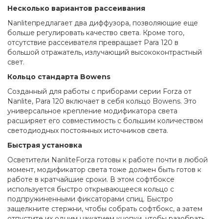
Несколько вариантов рассеивания
Nanlite
предлагает два диффузора, позволяющие еще
больше регулировать качество света. Кроме того,
отсутствие рассеивателя превращает
Para
120 в
большой отражатель, излучающий высококонтрастный
свет.
Кольцо стандарта Bowens
Созданный для работы с приборами серии
Forza
от
Nanlite
,
Para
120 включает в себя кольцо
Bowens
. Это
универсальное крепление модификатора света
расширяет его совместимость с большим количеством
светодиодных постоянных источников света.
Быстрая установка
Осветители
Nanlite
Forza
готовы к работе почти в любой
момент, модификатор света тоже должен быть готов к
работе в кратчайшие сроки. В этом софтбоксе
используется быстро открывающееся кольцо с
подпружиненными фиксаторами спиц. Быстро
защелкните стержни, чтобы собрать софтбокс, а затем
отпустите их одним нажатием кнопки, чтобы разобрать