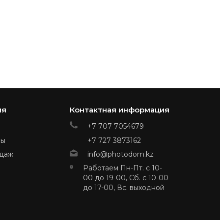
ия
Контактная информация
+7 707 7054679
ры
+7 727 3873162
даж
info@photodom.kz
Работаем Пн-Пт. с 10-
00 до 19-00, Сб. с 10-00
до 17-00, Вс. выходной