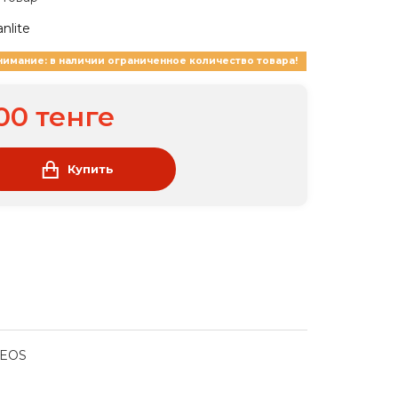
nlite
нимание: в наличии ограниченное количество товара!
00 тенге
Купить
REOS