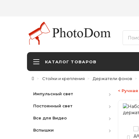
КАТАЛОГ ТОВАРОВ
Стойки и крепления
Держатели фонов
< Ручная
Импульсный свет
Постоянный свет
Студийные вспышки
Все для Видео
Наборы
HMI
Вспышки
Аксессуары
LED студийный
Видоискатели