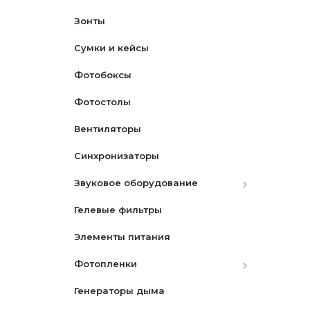
Зонты
Карты памяти
Чехлы
Сумки и кейсы
Крышки для объективов
Макро
Фотобоксы
Пульты
Наборы
Фотостолы
Переходные кольца
Star- Звездный
Вентиляторы
Аккумуляторы
Синхронизаторы
Зарядные устройства
Canon
Звуковое оборудование
Ремни
Nikon
Canon
Гелевые фильтры
Защитные экраны
Микрофоны
Nikon
Элементы питания
Бленды
Микшеры и адаптеры
Sony
Фотопленки
Разное
Рекордеры
Генераторы дыма
Видоискатели
Фотопленки Черно-Белые