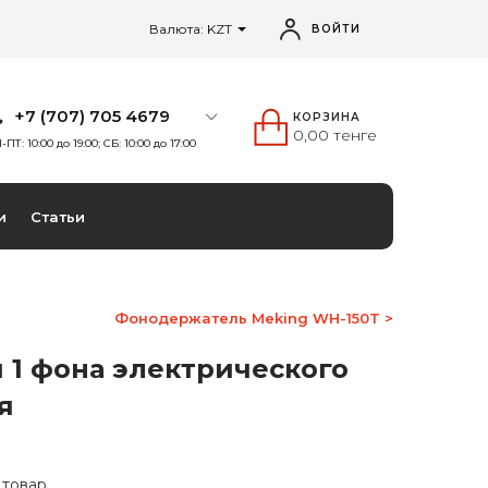
Валюта: KZT
ВОЙТИ
+7 (707) 705 4679
КОРЗИНА
0,00 тенге
-ПТ: 10:00 до 19:00; СБ: 10:00 до 17:00
и
Статьи
Фонодержатель Meking WH-150T >
 1 фона электрического
я
8
 товар