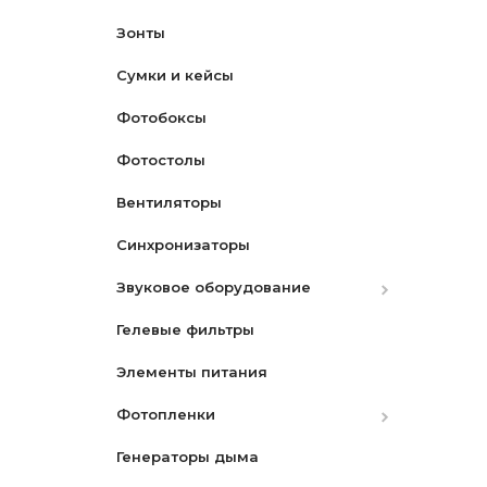
Зонты
Карты памяти
Чехлы
Сумки и кейсы
Крышки для объективов
Макро
Фотобоксы
Пульты
Наборы
Фотостолы
Переходные кольца
Star- Звездный
Вентиляторы
Аккумуляторы
Синхронизаторы
Зарядные устройства
Canon
Звуковое оборудование
Ремни
Nikon
Canon
Гелевые фильтры
Защитные экраны
Микрофоны
Nikon
Элементы питания
Бленды
Микшеры и адаптеры
Sony
Фотопленки
Разное
Рекордеры
Генераторы дыма
Видоискатели
Фотопленки Черно-Белые