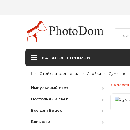
КАТАЛОГ ТОВАРОВ
Стойки и крепления
Стойки
Сумка для
< Колеса
Импульсный свет
Постоянный свет
Студийные вспышки
Все для Видео
Наборы
HMI
Вспышки
Аксессуары
LED студийный
Видоискатели