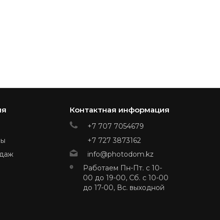
ия
Контактная информация
+7 707 7054679
ры
+7 727 3873162
даж
info@photodom.kz
Работаем Пн-Пт. с 10-
00 до 19-00, Сб. с 10-00
до 17-00, Вс. выходной