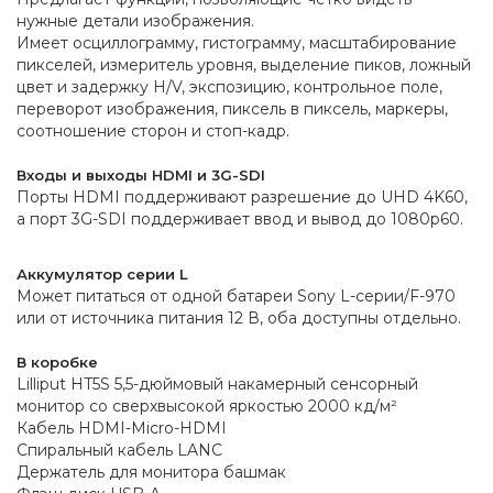
нужные детали изображения.
Имеет осциллограмму, гистограмму, масштабирование
пикселей, измеритель уровня, выделение пиков, ложный
цвет и задержку H/V, экспозицию, контрольное поле,
переворот изображения, пиксель в пиксель, маркеры,
соотношение сторон и стоп-кадр.
Входы и выходы HDMI и 3G-SDI
Порты HDMI поддерживают разрешение до UHD 4K60,
а порт 3G-SDI поддерживает ввод и вывод до 1080p60.
Аккумулятор серии L
Может питаться от одной батареи Sony L-серии/F-970
или от источника питания 12 В, оба доступны отдельно.
В коробке
Lilliput HT5S 5,5-дюймовый накамерный сенсорный
монитор со сверхвысокой яркостью 2000 кд/м²
Кабель HDMI-Micro-HDMI
Спиральный кабель LANC
Держатель для монитора башмак