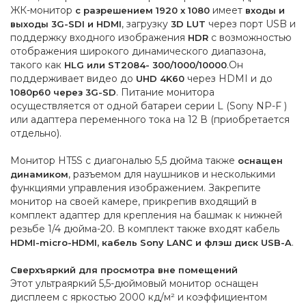
ЖК-монитор
имеет
с разрешением 1920 x 1080
входы и
, загрузку
через порт USB и
выходы 3G-SDI и HDMI
3D LUT
поддержку входного изображения
с возможностью
HDR
отображения широкого динамического диапазона,
такого как
.Он
HLG или ST2084- 300/1000/10000
поддерживает видео до
через HDMI и до
UHD 4K60
. Питание монитора
1080p60 через 3G-SD
осуществляется от одной батареи серии L (Sony NP-F )
или адаптера переменного тока на 12 В (приобретается
отдельно).
Монитор HT5S с диагональю 5,5 дюйма также
оснащен
, разъемом для наушников и несколькими
динамиком
функциями управления изображением. Закрепите
монитор на своей камере, прикрепив входящий в
комплект адаптер для крепления на башмак к нижней
резьбе 1/4 дюйма-20. В комплект также входят кабель
.
HDMI-micro-HDMI, кабель Sony LANC и флэш диск USB-A
Сверхъяркий для просмотра вне помещений
Этот ультраяркий 5,5-дюймовый монитор оснащен
дисплеем с яркостью 2000 кд/м² и коэффициентом