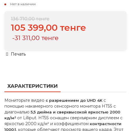
Нет в наличии
136 710,00 тенге
105 399,00 тенге
-31 311,00 тенге
Печать
ХАРАКТЕРИСТИКИ
Мониторьте видео
с
с разрешением до UHD 4K
помощью накамерного сенсорного монитора HT5S с
диагональю
5,5 дюйма и сверхвысокой яркостью 2000
от Lilliput. HT5S оснащен сверхъярким дисплеем с
кд/м²
яркостью 2000 кд/м² и коэффициентом
контрастности
, которые облегчают просмотр вашего кадра. Этот
1000:1