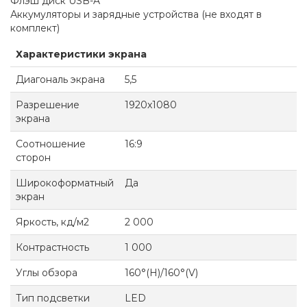
Флэш диск USB-A
Аккумуляторы и зарядные устройства (не входят в
комплект)
Характеристики экрана
Диагональ экрана
5,5
Разрешение
1920x1080
экрана
Соотношение
16:9
сторон
Широкоформатный
Да
экран
Яркость, кд/м2
2 000
Контрастность
1 000
Углы обзора
160°(H)/160°(V)
Тип подсветки
LED