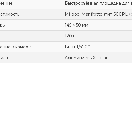
чение
Быстросъёмная площадка для 
стимость
Miliboo, Manfrotto (тип 500PL /
еры
145 × 50 мм
120 г
ение к камере
Винт 1/4"-20
иал
Алюминиевый сплав