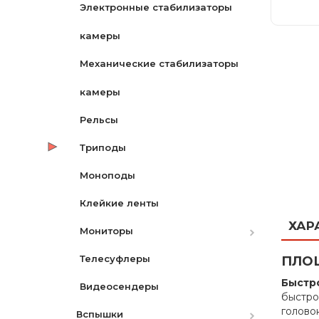
Флуоресцентный
Электронные стабилизаторы
Кварцевый
камеры
Аксессуары
Механические стабилизаторы
Батареи для LED
камеры
Кольцевой свет
Рельсы
Наборы
Триподы
RGB LED
Моноподы
LED накамерный
Клейкие ленты
ХАР
С линзой Френеля
Мониторы
Телесуфлеры
Аксессуары
ПЛОЩ
Быстро
Видеосендеры
быстро
голово
Вспышки