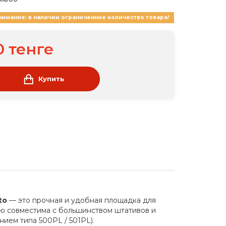
нимание: в наличии ограниченное количество товара!
0 тенге
Купить
to
— это прочная и удобная площадка для
ью совместима с большинством штативов и
ием типа 500PL / 501PL).