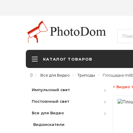
КАТАЛОГ ТОВАРОВ
Все для Видео
Триподы
Площадка mili
< Видео 
Импульсный свет
Постоянный свет
Студийные вспышки
Все для Видео
Наборы
HMI
Аксессуары
LED студийный
Видоискатели