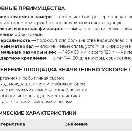
ВНЫЕ ПРЕИМУЩЕСТВА
венная смена камеры
— позволяет быстро переставлять 
илизатором или с рук без перекручивания винта вручную.
жная и жёсткая фиксация
— камера не люфтит даже при а
жёлыми объективами.
ерсальность
— подходит для большинства видеоголовок Mil
ный материал
— алюминиевый сплав, устойчив к износу и к
мальные размеры и вес
— 145 × 50 мм и всего 120 г — не 
дартное крепление
— винт 1/4"-20 для камеры, совместимост
ЕНЕНИЕ ПЛОЩАДКА ЗНАЧИТЕЛЬНО УСКОРЯЕТ 
ртажная и событийная съёмка.
ход между штативом и стабилизатором.
ка с нескольких камер на одной локации.
облоги, интервью, документалистика.
та с тяжёлыми камерами и ригами.
ИЧЕСКИЕ ХАРАКТЕРИСТИКИ
ктеристика
Значение