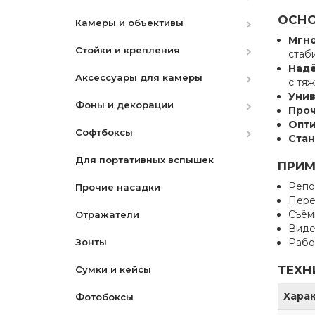
ОСНО
Камеры и объективы
Аккумуляторы
Мгно
Стойки и крепления
Объективы для Canon
стаб
Надё
Аксессуары для камеры
Объективы для Nikon
Держатели фонов
с тя
Унив
Фоны и декорации
Объективы для Sony
Стойки
Фильтры
Проч
Опти
Софтбоксы
Камеры Fujifilm
Крепеж
Штативы ( Триподы )
Бумажные
UV | Защитный
Стан
Для портативных вспышек
Объективы для Fujifilm
Система рельс
Моноподы
Матерчатые
Октобоксы
CPL-Поляризационный
ПРИМ
Репо
Прочие насадки
Объективы L-Mount
Наборы для чистки
Переносные
ND-Нейтрально Серый
Пере
Съём
Отражатели
Камеры DJI
Сумки для камер
PVC
Градиентные
Виде
Зонты
Карты памяти
Чехлы
Рабо
ТЕХН
Сумки и кейсы
Крышки для объективов
Макро
Хара
Фотобоксы
Пульты
Наборы