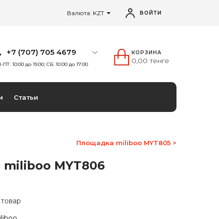
Валюта: KZT
ВОЙТИ
+7 (707) 705 4679
КОРЗИНА
0,00 тенге
-ПТ: 10:00 до 19:00; СБ: 10:00 до 17:00
и
Статьи
Площадка miliboo MYT805 >
 miliboo MYT806
 товар
liboo