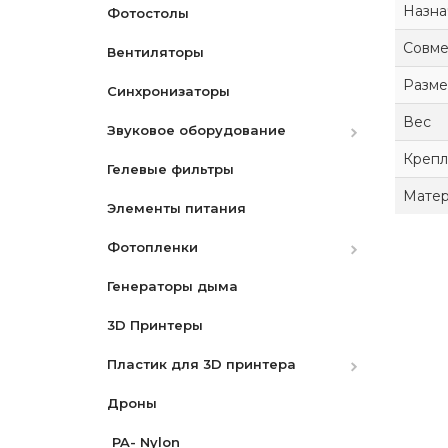
Назна
Фотостолы
Переходные кольца
Star- Звездный
Совме
Вентиляторы
Аккумуляторы
Разм
Синхронизаторы
Зарядные устройства
Canon
Вес
Звуковое оборудование
Ремни
Nikon
Canon
Крепл
Гелевые фильтры
Защитные экраны
Микрофоны
Nikon
Матер
Элементы питания
Бленды
Микшеры и адаптеры
Sony
Фотопленки
Разное
Рекордеры
Генераторы дыма
Видоискатели
Фотопленки Черно-Белые
3D Принтеры
Фотопленка цветная
Пластик для 3D принтера
Дроны
PLA
PA- Nylon
PLA Pro