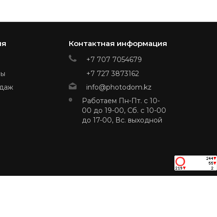
ия
Контактная информация
+7 707 7054679
ры
+7 727 3873162
даж
info@photodom.kz
Работаем Пн-Пт. с 10-
00 до 19-00, Сб. с 10-00
до 17-00, Вс. выходной