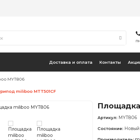
ПН
Доставка и оплата
Контакты
Акци
boo MYT806
трипод miliboo MTT501CF
Площадка
MYT806
Артикул:
Новый
Состояние:
mi
Производитель: