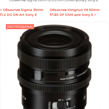
Объектив Sigma 35mm f2 DG DN Contemporary Sony E
< Объектив Sigma 35mm
Объектив Yongnuo YN 50mm
f1.2 DG DN Art Sony E
f/1.8S DF DSM для Sony E >
РАСПРОДАЖА!