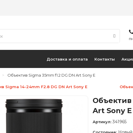
ПН
Доставка и оплата
Контакты
Акци
Объектив Sigma 35mm f1.2 DG DN Art Sony E
ив Sigma 14-24mm F2.8 DG DN Art Sony E
Объек
Объектив 
Art Sony E
341965
Артикул:
Новый
Состояние: