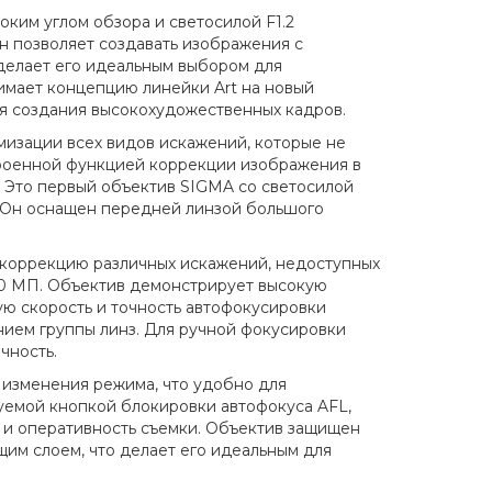
оким углом обзора и светосилой F1.2
н позволяет создавать изображения с
делает его идеальным выбором для
имает концепцию линейки Art на новый
я создания высокохудожественных кадров.
изации всех видов искажений, которые не
троенной функцией коррекции изображения в
. Это первый объектив SIGMA со светосилой
р. Он оснащен передней линзой большого
 коррекцию различных искажений, недоступных
50 МП. Объектив демонстрирует высокую
ую скорость и точность автофокусировки
ием группы линз. Для ручной фокусировки
чность.
изменения режима, что удобно для
емой кнопкой блокировки автофокуса AFL,
о и оперативность съемки. Объектив защищен
ющим слоем, что делает его идеальным для