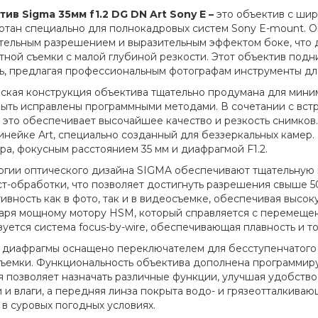
тив
Sigma
35мм
f
1.2
DG
DN Art
Sony
E
–
это объектив с шир
отан специально для полнокадровых систем Sony E-mount. О
тельным разрешением и выразительным эффектом боке, что 
тной съемки с малой глубиной резкости. Этот объектив подн
ь, предлагая профессиональным фотографам инструменты дл
ская конструкция объектива тщательно продумана для миним
быть исправлены программными методами. В сочетании с вс
 это обеспечивает высочайшее качество и резкость снимков
 линейке Art, специально созданный для беззеркальных каме
ра, фокусным расстоянием 35 мм и диафрагмой F1.2.
огии оптического дизайна SIGMA обеспечивают тщательную
ст-обработки, что позволяет достигнуть разрешения свыше 
ивность как в фото, так и в видеосъемке, обеспечивая высок
аря мощному мотору HSM, который справляется с перемещен
зуется система focus-by-wire, обеспечивающая плавность и то
 диафрагмы оснащено переключателем для бесступенчатого 
ъемки. Функциональность объектива дополнена программиру
я позволяет назначать различные функции, улучшая удобств
и и влаги, а передняя линза покрыта водо- и грязеотталкива
 в суровых погодных условиях.