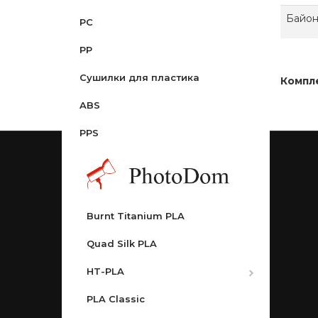
Байон
PC
PLA Tri Silk
PETG-GF
PP
LW-PLA
PETG Lite
Cушилки для пластика
Glow PLA
PETG Matte
Компл
ABS
PLA-CF
PPS
Rainbow
Wood PLA
Galaxy PLA
Burnt Titanium PLA
© Photodom 2011-2026
Интернет-магазин фототехнки и
Quad Silk PLA
фототоваров
HT-PLA
HT-PLA-GF
PLA Classic