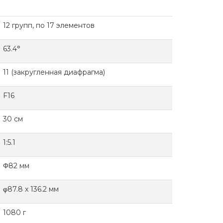
12 групп, по 17 элементов
63.4°
11 (закругленная диафрагма)
F16
30 см
1:5.1
Φ82 мм
φ
87.8 x 136.2
мм
1080 г