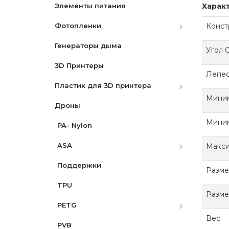
Харак
Элементы питания
Бленды
Микшеры и адаптеры
Sony
Конст
Фотопленки
Разное
Рекордеры
Генераторы дыма
Видоискатели
Фотопленки Черно-Белые
Угол 
3D Принтеры
Фотопленка цветная
Лепес
Пластик для 3D принтера
Миним
Дроны
PLA
Миним
PA- Nylon
PLA Pro
ASA
Silk PLA
Макси
Поддержки
PLA Dual Matte
ASA-CF
Разме
TPU
PLA Dual Silk
ASA-GF
Разм
PETG
Matte PLA
Вес
HG Triple Matte PLA
PVB
PLA Starlight
PETG-CF