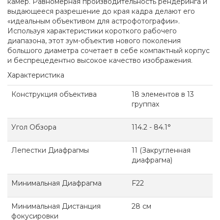
камер. Равномерная производительность рендеринга и
выдающееся разрешение до края кадра делают его
«идеальным объективом для астрофотографии».
Используя характеристики короткого рабочего
диапазона, этот зум-объектив нового поколения
большого диаметра сочетает в себе компактный корпус
и беспрецедентно высокое качество изображения.
Характеристика
Конструкция объектива
18 элементов в 13
группах
Угол Обзора
114.2 - 84.1°
Лепестки Диафрагмы
11 (Закругленная
диафрагма)
Минимальная Диафрагма
F22
Минимальная Дистанция
28
см
фокусировки