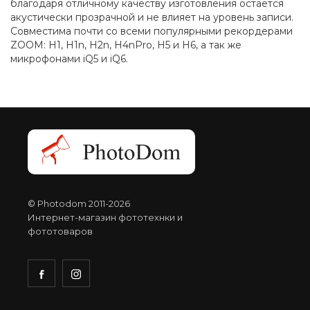
благодаря отличному качеству изготовления остается
акустически прозрачной и не влияет на уровень записи.
Совместима почти со всеми популярными рекордерами
ZOOM: H1, H1n, H2n, H4nPro, H5 и H6, а так же
микрофонами iQ5 и iQ6.
© Photodom 2011-2026
Интернет-магазин фототехнки и
фототоваров