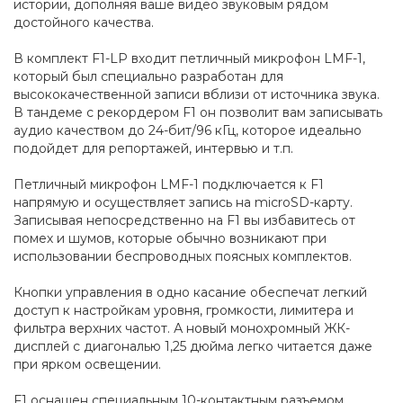
истории, дополняя ваше видео звуковым рядом
достойного качества.
В комплект F1-LP входит петличный микрофон LMF-1,
который был специально разработан для
высококачественной записи вблизи от источника звука.
В тандеме с рекордером F1 он позволит вам записывать
аудио качеством до 24-бит/96 кГц, которое идеально
подойдет для репортажей, интервью и т.п.
Петличный микрофон LMF-1 подключается к F1
напрямую и осуществляет запись на microSD-карту.
Записывая непосредственно на F1 вы избавитесь от
помех и шумов, которые обычно возникают при
использовании беспроводных поясных комплектов.
Кнопки управления в одно касание обеспечат легкий
доступ к настройкам уровня, громкости, лимитера и
фильтра верхних частот. А новый монохромный ЖК-
дисплей с диагональю 1,25 дюйма легко читается даже
при ярком освещении.
F1 оснащен специальным 10-контактным разъемом,