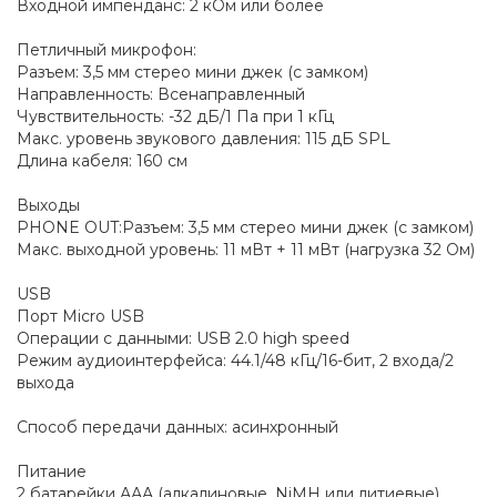
Входной импенданс: 2 кОм или более
Петличный микрофон:
Разъем: 3,5 мм стерео мини джек (с замком)
Направленность: Всенаправленный
Чувствительность: -32 дБ/1 Па при 1 кГц
Макс. уровень звукового давления: 115 дБ SPL
Длина кабеля: 160 см
Выходы
PHONE OUT:Разъем: 3,5 мм стерео мини джек (с замком)
Макс. выходной уровень: 11 мВт + 11 мВт (нагрузка 32 Ом)
USB
Порт Micro USB
Операции с данными: USB 2.0 high speed
Режим аудиоинтерфейса: 44.1/48 кГц/16-бит, 2 входа/2
выхода
Способ передачи данных: асинхронный
Питание
2 батарейки ААА (алкалиновые, NiMH или литиевые)