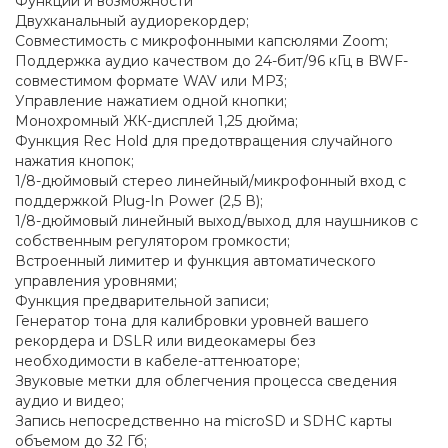
Функции и возможности
Двухканальный аудиорекордер;
Совместимость с микрофонными капсюлями Zoom;
Поддержка аудио качеством до 24-бит/96 кГц в BWF-
совместимом формате WAV или MP3;
Управление нажатием одной кнопки;
Монохромный ЖК-дисплей 1,25 дюйма;
Функция Rec Hold для предотвращения случайного
нажатия кнопок;
1/8-дюймовый стерео линейный/микрофонный вход с
поддержкой Plug-In Power (2,5 В);
1/8-дюймовый линейный выход/выход для наушников с
собственным регулятором громкости;
Встроенный лимитер и функция автоматического
управления уровнями;
Функция предварительной записи;
Генератор тона для калибровки уровней вашего
рекордера и DSLR или видеокамеры без
необходимости в кабеле-аттенюаторе;
Звуковые метки для облегчения процесса сведения
аудио и видео;
Запись непосредственно на microSD и SDHC карты
объемом до 32 Гб;