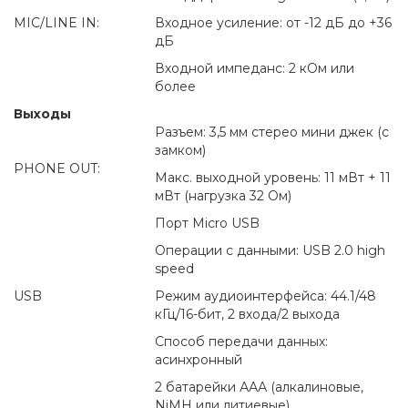
MIC/LINE IN:
Входное усиление: от -12 дБ до +36
дБ
Входной импеданс: 2 кОм или
более
Выходы
Разъем: 3,5 мм стерео мини джек (с
замком)
PHONE OUT:
Макс. выходной уровень: 11 мВт + 11
мВт (нагрузка 32 Ом)
Порт Micro USB
Операции с данными: USB 2.0 high
speed
USB
Режим аудиоинтерфейса: 44.1/48
кГц/16-бит, 2 входа/2 выхода
Способ передачи данных:
асинхронный
2 батарейки ААА (алкалиновые,
NiMH или литиевые)