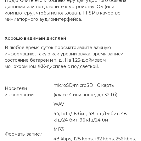
Подключите его к компьютеру для удобного обмена
данными или подключите к устройству iOS (или
компьютеру), чтобы использовать F1-SP в качестве
миниатюрного аудиоинтерфейса.
Хорошо видимый дисплей
В любое время суток просматривайте важную
информацию, такую ​​как уровни звука, время записи,
состояние батареи и т. д., На 1,25-дюймовом
монохромном ЖК-дисплее с подсветкой.
microSD/microSDHC карты
Носители
информации
(класс 4 или выше, до 32 Гб)
WAV
44,1 кГц/16-бит, 48 кГц/16-бит, 48
кГц/24-бит, 96 кГц/24-бит
MP3
Форматы записи
48 kbps, 128 kbps, 192 kbps, 256 kbps,