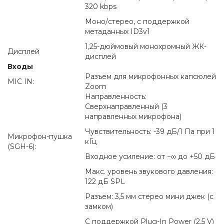
320 kbps
Моно/стерео, с поддержкой
метаданных ID3v1
1,25-дюймовый монохромный ЖК-
Дисплей
дисплей
Входы
Разъем для микрофонных капсюлей
MIC IN:
Zoom
Направленность:
Сверхнаправленный (3
направленных микрофона)
Чувствительность: -39 дБ/1 Па при 1
Микрофон-пушка
кГц
(SGH-6):
Входное усиление: от −∞ до +50 дБ
Макс. уровень звукового давления:
122 дБ SPL
Разъем: 3,5 мм стерео мини джек (с
замком)
С поддержкой Plug-In Power (2,5 V)